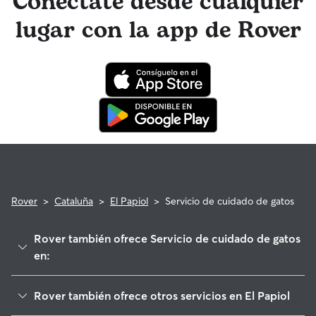
Conéctate desde cualquier
fotos. El equipo de Atención al cliente de Rover y tu
cuidador de gatos tienen acceso a asesoramiento de
lugar con la app de Rover
profesionales veterinarios cualificados. En el improbable
caso de que surjan problemas durante una reserva, ten la
tranquilidad de saber que tu gato está cubierto por el
programa de reembolso de la Garantía Rover para asistencia
veterinaria que cumpla con los requisitos.
Rover
>
Cataluña
>
El Papiol
>
Servicio de cuidado de gatos
Rover también ofrece Servicio de cuidado de gatos
en:
Molins de Rei
Rover también ofrece otros servicios en El Papiol
Pallejà