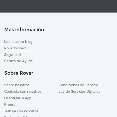
Cuidadores de Perros en El Papiol
Sant Andreu de la Barca
Paseadores de Perros en El Papiol
La Palma de Cervelló
Guarderia Canina en El Papiol
Castellbisbal
Cuidado de mascota en El Papiol
Sant Vicenç dels Horts
Más información
Cuidadores a domicilio en El-Papiol
Sant Cugat del Vallès
Lee nuestro blog
Sant Feliu de Llobregat
RoverProtect
Rubí
Seguridad
Cervelló
Centro de Ayuda
Santa Coloma de Cervelló
Sobre Rover
Sant Just Desvern
Sobre nosotros
Condiciones de Servicio
Contacta con nosotros
Ley de Servicios Digitales
Descargar la app
Prensa
Trabaja con nosotros