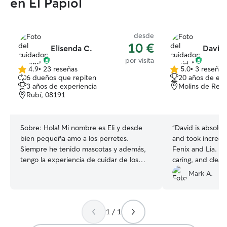
en El Papiol
desde
10 €
Elisenda C.
David 
por visita
4.9
•
23 reseñas
5.0
•
3 reseñas
4.9
5.0
6 dueños que repiten
20 años de exp
de
de
3 años de experiencia
Molins de Rei,
5
5
Rubí, 08191
estrellas
estrellas
Sobre:
Hola! Mi nombre es Eli y desde
“
David is absolut
bien pequeña amo a los perretes.
and took incredib
Siempre he tenido mascotas y además,
Fenix and Lia. He
tengo la experiencia de cuidar de los
caring, and clearl
perretes de vecinos y personas de mi
connection with p
Mark A.
entorno, ya sea paseándoles o haciendo
have found him 
de guardería y por suerte ya llevo 3 años
peace of mind wh
en Gudog y he conocido a
knowing my fur b
1 / 1
gente/perritos increíbles. Si tu perrito es
good hands. He 
activo, le puedo llevar a distintos
beyond. Thank yo