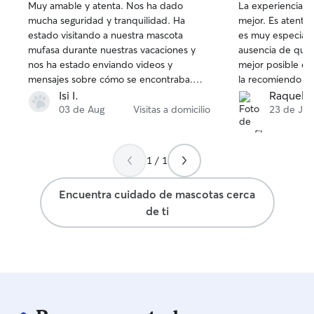
perrito estaría bien acompañado y no se
Muy amable y atenta. Nos ha dado
La experiencia c
de
de
quedaría solo. Estoy disponible cualquier
mucha seguridad y tranquilidad. Ha
mejor. Es atenta
5
5
día de la semana, incluídos festivos. Vivo
estado visitando a nuestra mascota
es muy especial y
estrellas
estrellas
en un piso pequeño y dispongo de
mufasa durante nuestras vacaciones y
ausencia de que l
camita para ellos, sofá o si prefieren
nos ha estado enviando videos y
mejor posible en
dormir acompañados, pueden subir a las
mensajes sobre cómo se encontraba.
la recomiendo mu
camas sin ningún problema. También me
Estamos encantados. Repetiriamos
yo personalmente
Isi I.
Raquel P
ofrezco para ir a visitar a los
seguro!
ella☺️
03 de Aug
Visitas a domicilio
23 de Jun
perritos/gatitos a su casa, darles de
comer, juego o un paseo en el caso de
que se necesite.
1 / 1
Encuentra cuidado de mascotas cerca
de ti