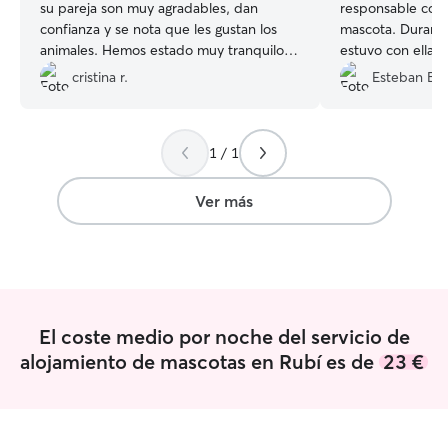
su pareja son muy agradables, dan
responsable con 
confianza y se nota que les gustan los
mascota. Durant
animales. Hemos estado muy tranquilos
estuvo con ella, 
dejando a Goku estos días con ellos.
encontró mal de
cristina r.
Esteban B.
Siempre informados. Un 10!
”
comida que le h
semanas anterior
la mejor manera 
1 / 1
llevó al veterina
quedáramos más t
encanto de perso
Ver más
perfecta. 100%
El coste medio por noche del servicio de
alojamiento de mascotas en Rubí es de
23 €