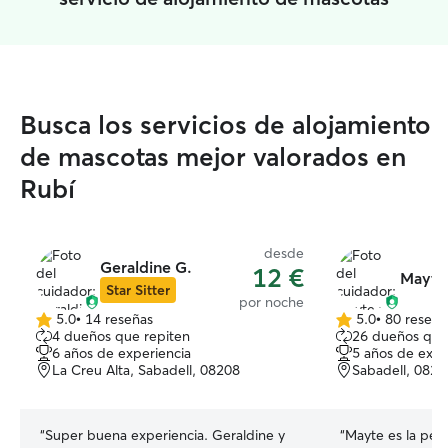
Busca los servicios de alojamiento
de mascotas mejor valorados en
Rubí
desde
Geraldine G.
12 €
Mayte 
Star Sitter
por noche
5.0
•
14 reseñas
5.0
•
80 reseña
5.0
5.0
4 dueños que repiten
26 dueños que
de
de
6 años de experiencia
5 años de expe
5
5
La Creu Alta, Sabadell, 08208
Sabadell, 0820
estrellas
estrellas
“
Super buena experiencia. Geraldine y
“
Mayte es la per