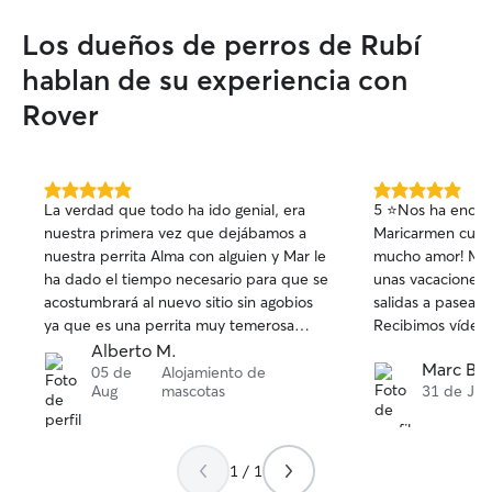
Los dueños de perros de Rubí
hablan de su experiencia con
Rover
5.0
5.0
La verdad que todo ha ido genial, era
5 ⭐️Nos ha encant
de
de
nuestra primera vez que dejábamos a
Maricarmen cuida
5
5
nuestra perrita Alma con alguien y Mar le
mucho amor! Mang
estrellas
estrellas
ha dado el tiempo necesario para que se
unas vacaciones i
acostumbrará al nuevo sitio sin agobios
salidas a pasear 
ya que es una perrita muy temerosa
Recibimos vídeos 
cuando no te conoce. Nos mantuvo
la comunicación
Alberto M.
Marc B.
informados y la verdad es que hemos
Definitivamente 
05 de
Alojamiento de
Aug
mascotas
31 de Jul
quedado muy contentos. Gracias Mar!!!!
gustado muchísi
plenamente 🫶🏼
Maricarmen de p
papis
1 / 1