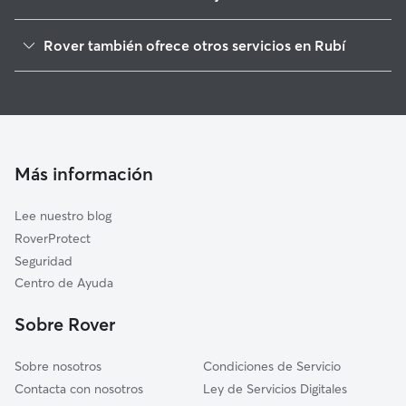
Sant Cugat del Vallès
Rover también ofrece otros servicios en Rubí
Castellbisbal
Paseadores de Perros en Rubí
Sant Quirze del Vallès
Guarderia Canina en Rubí
Badia del Vallès
Cuidado de mascota en Rubí
El Papiol
Cuidadores a domicilio en Rubi
Ullastrell
Más información
Cuidadores de Gatos en Rubí
Sant Andreu de la Barca
Lee nuestro blog
Terrassa
RoverProtect
Barberà del Vallès
Seguridad
Cerdanyola del Vallès
Centro de Ayuda
Sabadell
Sobre Rover
Viladecavalls
Sobre nosotros
Condiciones de Servicio
Contacta con nosotros
Ley de Servicios Digitales