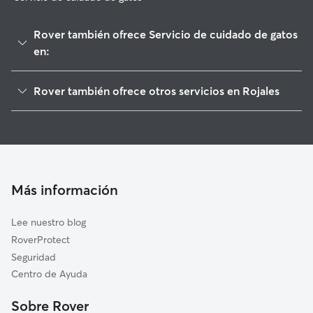
Rover también ofrece Servicio de cuidado de gatos
en:
Benijófar
Rover también ofrece otros servicios en Rojales
Daya Vieja
Cuidadores de Perros en Rojales
Guardamar del Segura
Paseadores de Perros en Rojales
Algorfa
Guarderia Canina en Rojales
Daya Nueva
Cuidado de mascota en Rojales
Almoradí
Más información
Cuidadores a domicilio en Rojales
Los Montesinos
Lee nuestro blog
Dolores
RoverProtect
Torrevieja
Seguridad
Benejúzar
Centro de Ayuda
Orihuela
Sobre Rover
Jacarilla