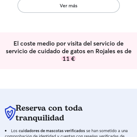
desde las 18:00 h
Ver más
23/00 hs por lo 
mañanas y las tar
animales , me t
lo que el cuidad
el cuidador quier
El coste medio por visita del servicio de
noches , puedo 
problemas para e
servicio de cuidado de gatos en Rojales es de
animales Generalmente los cuido en sus
11 €
casas , con todas
me den . Pero en
finca , puedo ofr
salir a correr y p
También en parte
con caballos , pa
pavo real y más a
Reserva con toda
dueño de la finca
tranquilidad
Los
cuidadores de mascotas verificados
se han sometido a una
comprobación de identidad y cuentan con reseñas verificadas de