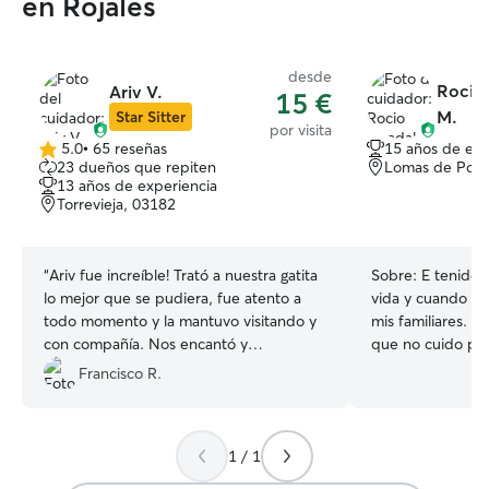
en Rojales
desde
Rocio
Ariv V.
15 €
M.
Star Sitter
por visita
5.0
•
65 reseñas
15 años de exp
5.0
23 dueños que repiten
Lomas de Polo
de
13 años de experiencia
5
Torrevieja, 03182
estrellas
“
Ariv fue increíble! Trató a nuestra gatita
Sobre:
E tenido p
lo mejor que se pudiera, fue atento a
vida y cuando er
todo momento y la mantuvo visitando y
mis familiares. 
con compañía. Nos encantó y
que no cuido per
volveríamos a usar el servicio con el
general me llevo 
Francisco R.
absolutamente!
”
entiendo bastan
vivo tengo dos , 
un mastín españo
1 / 1
llevan excelente 
este momento ten