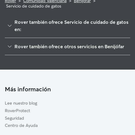
Rover
>
Comunidad Valenciana
>
Benijófar
>
Servicio de cuidado de gatos
Rover también ofrece Servicio de cuidado de gatos
en:
Rojales
Rover también ofrece otros servicios en Benijófar
Daya Vieja
Cuidadores de Perros en Benijófar
Algorfa
Paseadores de Perros en Benijófar
Daya Nueva
Guarderia Canina en Benijófar
Almoradí
Cuidado de mascota en Benijófar
Dolores
Más información
Cuidadores a domicilio en Benijofar
Guardamar del Segura
Lee nuestro blog
Los Montesinos
RoverProtect
Benejúzar
Seguridad
Jacarilla
Centro de Ayuda
Torrevieja