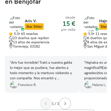
en Benijófar
desde
Ariv V.
Hajnal
15 €
Star Sitter
Star Si
por visita
5.0
•
65 reseñas
5.0
•
11 reseña
5.0
5.0
23 dueños que repiten
6 dueños que 
de
de
13 años de experiencia
8 años de expe
5
5
Torrevieja, 03182
San Miguel de 
estrellas
estrellas
“
Ariv fue increíble! Trató a nuestra gatita
“
Hajnalca es una
lo mejor que se pudiera, fue atento a
magnifica!!!!Est
todo momento y la mantuvo visitando y
agradecidos con cuidados,que ha
con compañía. Nos encantó y
proporcionado a n
volveríamos a usar el servicio con el
Boni. Muchas gra
Francisco R.
Halyna L.
absolutamente!
”
a repetir😊
”
1 / 1