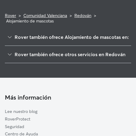
Rover
>
Comunidad Valenciana
>
Redován
>
Alojamiento de mascotas
Rover también ofrece Alojamiento de mascotas en:
Callosa de Segura
Rover también ofrece otros servicios en Redován
Cox
Paseadores de Perros en Redován
Granja de Rocamora
Guarderia Canina en Redován
Benferri
Cuidado de mascota en Redován
Bigastro
Cuidadores a domicilio en Redovan
Albatera
Más información
Cuidadores de Gatos en Redován
Jacarilla
Lee nuestro blog
Benejúzar
RoverProtect
Beniel
Seguridad
Almoradí
Centro de Ayuda