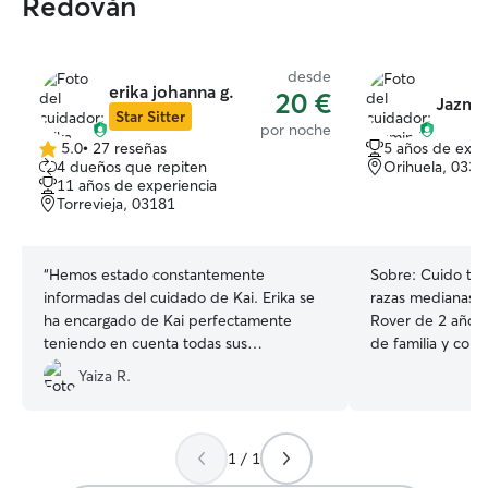
Redován
desde
erika johanna g.
20 €
Jazmin
Star Sitter
por noche
5.0
•
27 reseñas
5 años de expe
5.0
4 dueños que repiten
Orihuela, 0330
de
11 años de experiencia
5
Torrevieja, 03181
estrellas
“
Hemos estado constantemente
Sobre:
Cuido tod
informadas del cuidado de Kai. Erika se
razas medianas, 
ha encargado de Kai perfectamente
Rover de 2 años 
teniendo en cuenta todas sus
de familia y con
necesidades, estamos muy agradecidas.
y disfruto mucho 
Yaiza R.
Sin duda volveríamos a confiar en Erika
🐾 Actualmente estoy en práctica que las
para su cuidado.
”
realizo únicament
mañanas, el resto
prácticamente li
1 / 1
servicio de perritos 🐾 me gus