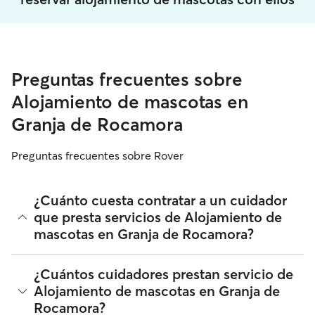
Preguntas frecuentes sobre
Alojamiento de mascotas en
Granja de Rocamora
Preguntas frecuentes sobre Rover
¿Cuánto cuesta contratar a un cuidador
que presta servicios de Alojamiento de
mascotas en Granja de Rocamora?
A fecha de agosto 2026, el coste medio del Alojamiento de
¿Cuántos cuidadores prestan servicio de
mascotas en Granja de Rocamora es de 20 por noche,
Alojamiento de mascotas en Granja de
incluidas las tarifas de servicio. Los cuidadores en Rover
Rocamora?
establecen sus propias tarifas según sus cualificaciones, las