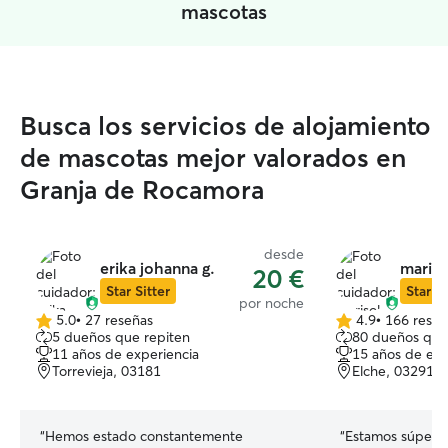
mascotas
Busca los servicios de alojamiento
de mascotas mejor valorados en
Granja de Rocamora
desde
erika johanna g.
mariso
20 €
Star Sitter
Star Si
por noche
5.0
•
27 reseñas
4.9
•
166 reseñ
5.0
4.9
5 dueños que repiten
80 dueños que
de
de
11 años de experiencia
15 años de exp
5
5
Torrevieja, 03181
Elche, 03291
estrellas
estrellas
“
Hemos estado constantemente
“
Estamos súper c