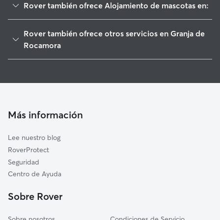
Rover también ofrece Alojamiento de mascotas en:
Cox
Rover también ofrece otros servicios en Granja de
Albatera
Rocamora
Redován
Paseadores de Perros en Granja de Rocamora
Callosa de Segura
Guarderia Canina en Granja de Rocamora
Benferri
Cuidado de mascota en Granja de Rocamora
Benejúzar
Cuidadores a domicilio en Granja-De-Rocamora
Más información
Bigastro
Cuidadores de Gatos en Granja de Rocamora
Jacarilla
Lee nuestro blog
Dolores
RoverProtect
Almoradí
Seguridad
Crevillent
Centro de Ayuda
Daya Nueva
Sobre Rover
Sobre nosotros
Condiciones de Servicio