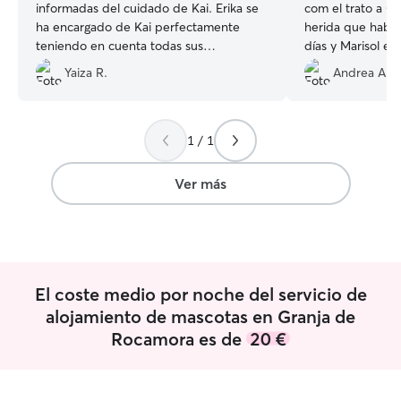
informadas del cuidado de Kai. Erika se
com el trato a Co
ha encargado de Kai perfectamente
herida que había
teniendo en cuenta todas sus
días y Marisol e
necesidades, estamos muy agradecidas.
sus cuidados. Tod
Yaiza R.
Andrea A.
Sin duda volveríamos a confiar en Erika
mandaba fotos o
para su cuidado.
”
estaba Coco y e
tranquilidad. Vol
duda.
”
1 / 1
Ver más
El coste medio por noche del servicio de
alojamiento de mascotas en Granja de
Rocamora es de
20 €