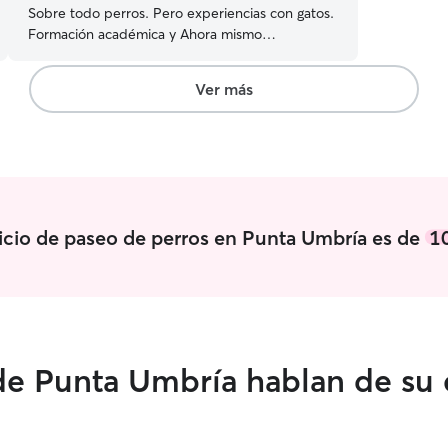
Sobre todo perros. Pero experiencias con gatos.
Formación académica y Ahora mismo
disponibilidad diaria y en todas las franjas
horarias. Me adapto a los animales para cuidarlos
Ver más
en su domicilio y pasear y jugar con ellos Por el
momento no ofrezco servicios en mi domicilio
por tener tres perros, no quiero crear estrés
innecesrio. Probaría primero a qué se
conociesen y actuaría en función del
comportamiento
vicio de paseo de perros en Punta Umbría es de
1
de Punta Umbría hablan de su 