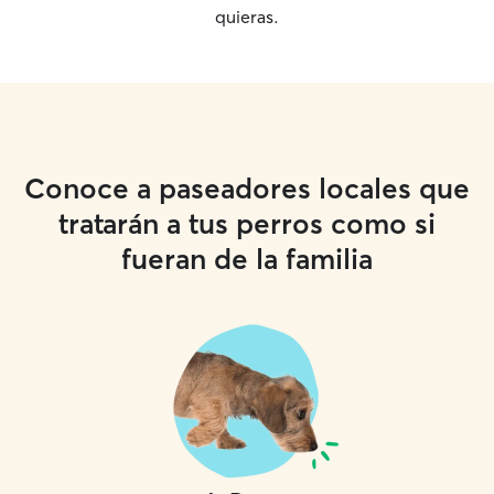
quieras.
rutina se adapta a
necesidades de 
descanso, divers
y socialización e
adaptados y segu
y enriquecimient
Socialización con
Zonas exteriores 
Conoce a paseadores locales que
relajarse 🐾 Pis
tratarán a tus perros como si
refrescantes en 
habitaciones pre
fueran de la familia
climatizadas 🐾 Vi
acompañamiento 
existen grandes 
masificados. Tod
ofrecer calma, bi
personalizada, p
perro se sienta
feliz durante toda s
entorno natural,
canto de los pája