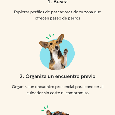
1
.
Busca
árboles y el olor 
perro estará vig
Explorar perfiles de paseadores de tu zona que
todo momento. U
ofrecen paseo de perros
completamente v
de seguridad, do
seguridad de nue
son una priorida
2
.
Organiza un encuentro previo
Organiza un encuentro presencial para conocer al
cuidador sin coste ni compromiso