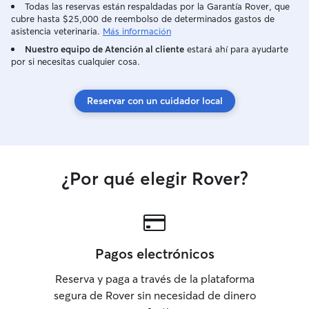
asistencia veterin
Todas las reservas están respaldadas por la Garantía Rover, que
cubre hasta $25,000 de reembolso de determinados gastos de
🐶 Servicios e in
asistencia veterinaria.
Más información
para perros mayores. Olvídat
caniles tradiciona
Nuestro equipo de Atención al cliente
estará ahí para ayudarte
por si necesitas cualquier cosa.
disfrutan de esp
y pensados para 
relajados, seguro
Reservar con un cuidador local
su estancia. Cre
perro no debe sen
sino acompañado
cuidado como en
especializada: •
¿Por qué elegir Rover?
Agresividad Can
España – online,
Agresividad en P
Villapet) • 2018 
(Patrick Rocha, 
Pagos electrónicos
Lifeskills (entre
perro/tutor) • 2
Reserva y paga a través de la plataforma
Canino en Positiv
segura de Rover sin necesidad de dinero
2015 – Canine Sc