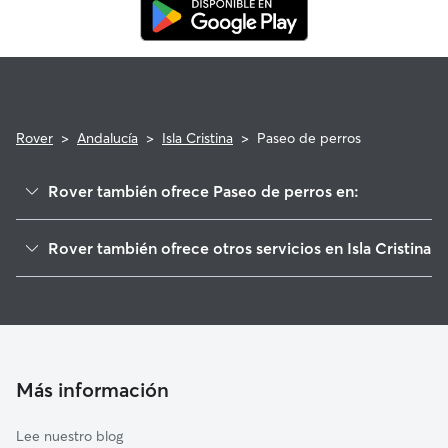
Rover
>
Andalucía
>
Isla Cristina
>
Paseo de perros
Rover también ofrece Paseo de perros en:
Ayamonte
Rover también ofrece otros servicios en Isla Cristina
Villablanca
Cuidadores de Perros en Isla Cristina
Lepe
Guarderia Canina en Isla Cristina
Cartaya
Cuidado de mascota en Isla Cristina
San Silvestre de Guzmán
Cuidadores a domicilio en Isla-Cristina
Aljaraque
Más información
Cuidadores de Gatos en Isla Cristina
Punta Umbría
Lee nuestro blog
Sanlúcar de Guadiana