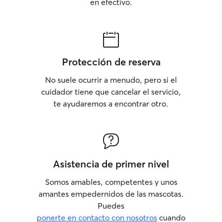
Abrantes, Oeiras
en efectivo.
Rescate con Perr
2014 – Iniciació
Salvamento en G
Cascais) • Forma
manejo de perros
Protección de reserva
cachorros, prior
socialización y d
No suele ocurrir a menudo, pero si el
Además de mi ex
cuidador tiene que cancelar el servicio,
continúo diaria
te ayudaremos a encontrar otro.
conocimientos a t
especializada, s
formación contin
objetivo de segu
profesionalmente
cuidado posible.
Asistencia de primer nivel
estancia de su p
una experiencia ú
Somos amables, competentes y unos
de bienestar. Cada día está pensado
amantes empedernidos de las mascotas.
para que los per
Puedes
verdaderas vaca
ponerte en contacto con nosotros
cuando
tranquilo, seguro