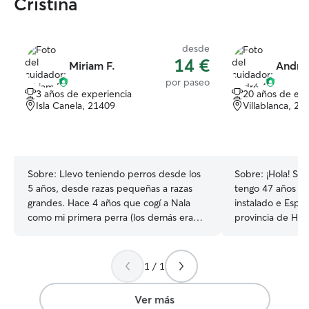
Cristina
desde
14 €
Miriam F.
André
por paseo
3 años de experiencia
20 años de exp
Isla Canela, 21409
Villablanca, 21
Sobre:
Llevo teniendo perros desde los
Sobre:
¡Hola! So
5 años, desde razas pequeñas a razas
tengo 47 años y
grandes. Hace 4 años que cogí a Nala
instalado e Espa
como mi primera perra (los demás eran
provincia de Huel
perros de familia) he cuidado también
Cuento con más 
perros de mis amigos, amigos de amigos,
experiencia en e
etc. Tuve que aprender a entrenar a
comportamiento 
1 / 1
Nala ya que después del encierro de la
como responsabl
pandemia tuvo muchos miedos y sufrió
hoteles para per
Ver más
de ansiedad por separación, por ello
formación especi