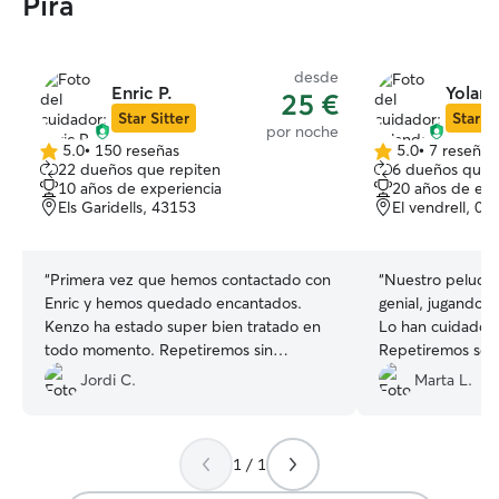
Pira
desde
Enric P.
Yoland
25 €
Star Sitter
Star Si
por noche
5.0
•
150 reseñas
5.0
•
7 reseñas
5.0
5.0
22 dueños que repiten
6 dueños que 
de
de
10 años de experiencia
20 años de exp
5
5
Els Garidells, 43153
El vendrell, 08
estrellas
estrellas
“
Primera vez que hemos contactado con
“
Nuestro peludit
Enric y hemos quedado encantados.
genial, jugando y
Kenzo ha estado super bien tratado en
Lo han cuidado y mimado muchisimo.
todo momento. Repetiremos sin
Repetiremos segu
dudarlo!
”
Jordi C.
Marta L.
1 / 1