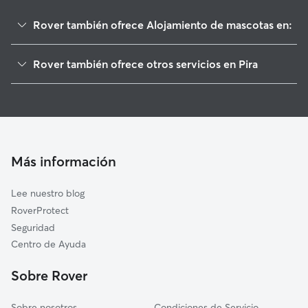
Rover también ofrece Alojamiento de mascotas en:
Barberà de la Conca
Rover también ofrece otros servicios en Pira
Montblanc
Paseadores de Perros en Pira
Cabra del Camp
Guarderia Canina en Pira
L'Espluga de Francolí
Cuidado de mascota en Pira
El Pla de Santa Maria
Cuidadores a domicilio en Pira
Vilaverd
Más información
Cuidadores de Gatos en Pira
La Riba
Lee nuestro blog
El Pont d'Armentera
RoverProtect
Valls
Seguridad
Ciutadilla
Centro de Ayuda
Alió
Sobre Rover
Mont-ral
Sobre nosotros
Condiciones de Servicio