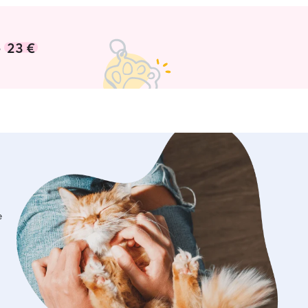
e
23 €
e