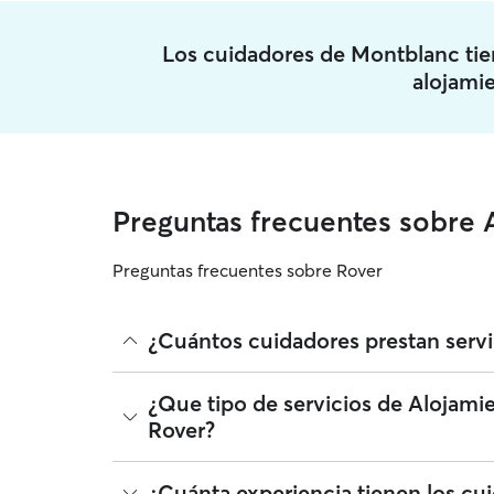
Los cuidadores de Montblanc ti
alojami
Preguntas frecuentes sobre
Preguntas frecuentes sobre Rover
¿Cuántos cuidadores prestan serv
A fecha de agosto 2026, 210 cuidadores ha prestad
¿Que tipo de servicios de Alojam
ampliar el radio, leer reseñas y comparar precios
Rover?
Alojamiento de mascotas que se unen a Rover deb
perro.
Rover facilita la localización de cuidadores con
¿Cuánta experiencia tienen los cu