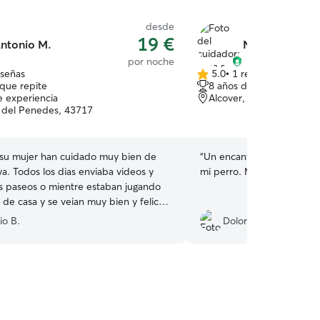
desde
19 €
ntonio M.
Nina s.
por noche
eseñas
5.0
•
1 reseña
5.0
que repite
8 años de experiencia
de
e experiencia
Alcover, 43460
5
l del Penedes, 43717
estrellas
 su mujer han cuidado muy bien de
“
Un encanto de persona. H
ya. Todos los dias enviaba videos y
mi perro. Muy agradecida
”
os paseos o mientre estaban jugando
n de casa y se veian muy bien y felices,
n los otros perros que eran un amor y
io B.
Dolors A.
es....casi Enya no queria volver con
) Gracias Antonio por cuidar bien de
rritas.
”