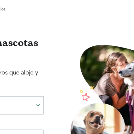
ios
mascotas
os que aloje y