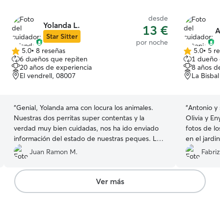
desde
Yolanda L.
13 €
A
Star Sitter
por noche
5.0
•
8 reseñas
5.0
•
5 r
5.0
5.0
6 dueños que repiten
1 dueño 
de
de
20 años de experiencia
8 años d
5
5
El vendrell, 08007
La Bisba
estrellas
estrellas
“
Genial, Yolanda ama con locura los animales.
“
Antonio y
Nuestras dos perritas super contentas y la
Olivia y En
verdad muy bien cuidadas, nos ha ido enviado
fotos de l
información del estado de nuestras peques. La
en el jardi
recomiendo para todos. Volveré a reservar.
tambien co
Juan Ramon M.
Fabriz
Gracias Yolanda por tu dedicación.
”
muy sociabl
nosotros :-
nuestras pe
Ver más