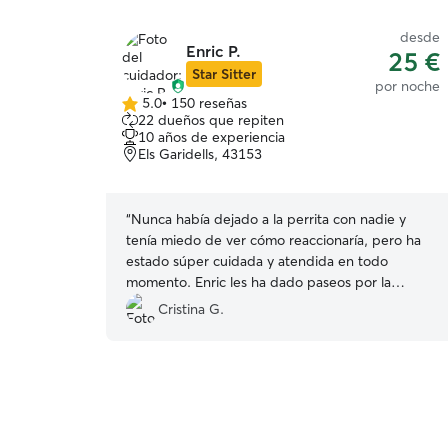
desde
Enric P.
25 €
Star Sitter
por noche
5.0
•
150 reseñas
5.0
22 dueños que repiten
de
10 años de experiencia
5
Els Garidells, 43153
estrellas
“
Nunca había dejado a la perrita con nadie y
tenía miedo de ver cómo reaccionaría, pero ha
estado súper cuidada y atendida en todo
momento. Enric les ha dado paseos por la
naturaleza, nos he enviado fotos de todo, y
Cristina G.
hemos pasado unos días fuera muy tranquilos
porque en todo momento hemos sentido que
está en buenas manos. Volveremos a contar con
él sí o sí
”