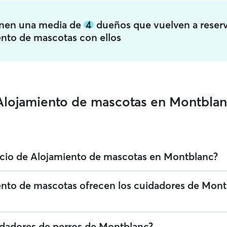
enen una media de
4
dueños que vuelven a reserv
ento de mascotas con ellos
 Alojamiento de mascotas en Montbla
icio de Alojamiento de mascotas en Montblanc?
o servicios de Alojamiento de mascotas en Montblanc. Puedes filtrar, c
iento de mascotas ofrecen los cuidadores de Mon
 para encontrar al cuidador perfecto cerca de ti. Te recordamos que lo
en someterse a una verificación de identidad tanto para tu seguridad
 Alojamiento de mascotas en Montblanc que ofrecen una atención cariños
idadores de perros de Montblanc?