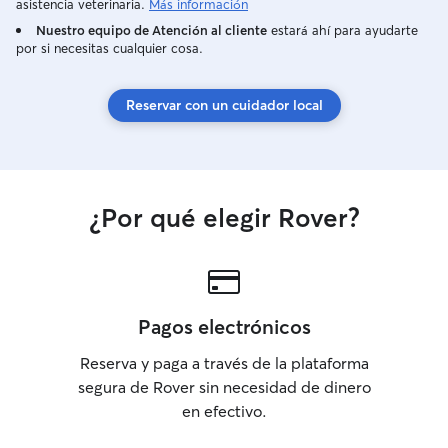
asistencia veterinaria.
Más información
viajar así que no olvides reservar! 😉
Nuestro equipo de Atención al cliente
estará ahí para ayudarte
Actualmente no dispongo de mascotas,
por si necesitas cualquier cosa.
pero puedo cuidar de las tuyas. Mi
tiempo con tu mascota será de calidad y
enfocado solo en el/ella. Disfruto de las
Reservar con un cuidador local
caminatas y espero que tu amigo peludo
tambien lo haga!! 🐶
¿Por qué elegir Rover?
Pagos electrónicos
Reserva y paga a través de la plataforma
segura de Rover sin necesidad de dinero
en efectivo.