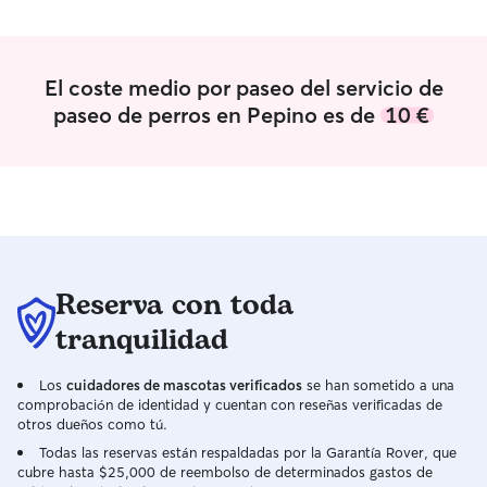
tanto, tu compañero disfrutará de mi
compañía constante y prácticamente
nunca estará solo. Disfruto mucho de las
salidas al campo y la naturaleza para que
El coste medio por paseo del servicio de
quemen energía, pero también soy una
paseo de perros en Pepino es de
10 €
persona tranquila y me adapto con total
facilidad a las rutinas que necesite tu
perro para estar relajado en el piso.
Además, soy sumamente responsable y
metódica. En mi día a día estoy
acostumbrada a la precisión que
requiere controlar la temperatura y
humedad de un terrario, así como
Reserva con toda
gestionar los parámetros y filtración de
mis acuarios. Esa misma exactitud la
tranquilidad
aplico con tu mascota: si requiere
medicación, horarios estrictos de paseo
Los
cuidadores de mascotas verificados
se han sometido a una
o dietas pautadas, seguiré tus
comprobación de identidad y cuentan con reseñas verificadas de
instrucciones al milímetro. Trabajo en
otros dueños como tú.
casa, por lo que tengo flexibilidad
Todas las reservas están respaldadas por la Garantía Rover, que
horaria. Preferentemente tengo las
cubre hasta $25,000 de reembolso de determinados gastos de
tardes libres, ¡pero también me gusta