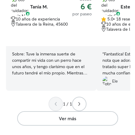
6 €
Tania M.
Estela
por paseo
10 años de experiencia
5.0
•
18 reseña
5.0
Talavera de la Reina, 45600
10 años de exp
de
Talavera de la
5
estrellas
Sobre:
Tuve la inmensa suerte de
“
Fantastica! Este
compartir mi vida con un perro hace
nota que adora a 
unos años, y tengo clarísimo que en el
tratado super bi
futuro tendré el mío propio. Mientras
mucha confianza 
llega ese momento, me hace muchísima
rato informada. 
Ele
ilusión volcar esas ganas cuidando del
repetir y yo supe
tuyo por pura vocación, para que te
vayas con la total tranquilidad de que
1 / 1
está en un segundo hogar. Llevo un
estilo de vida que se adapta a cualquier
necesidad: teletrabajo la mayor parte del
Ver más
tiempo, y los días que voy a la oficina,
¡tengo permitido llevar perros! Por lo