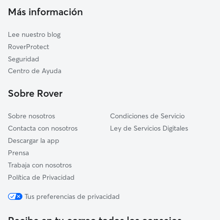
Cuidadores a domicilio en Parla
Cubas de la Sagra
Más información
Cuidadores de Gatos en Parla
Griñón
Lee nuestro blog
Moraleja de Enmedio
RoverProtect
Getafe
Seguridad
Casarrubuelos
Centro de Ayuda
Valdemoro
Sobre Rover
Serranillos del Valle
Sobre nosotros
Condiciones de Servicio
Contacta con nosotros
Ley de Servicios Digitales
Descargar la app
Prensa
Trabaja con nosotros
Política de Privacidad
Tus preferencias de privacidad