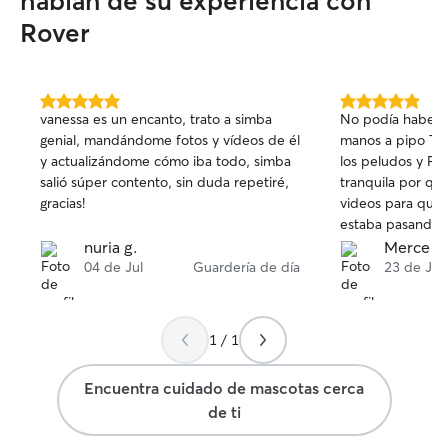
hablan de su experiencia con
las demás como si fueran de mi familia,
Rover
ya que sé que para muchos son muy
importantes y son parte de la familia y
hay una gran preocupación por ellos,
además soy muy propensa a hacerles
5.0
5.0
muchas fotos y vídeos como
vanessa es un encanto, trato a simba
No podía haber 
de
de
corroboración de que están bien y
genial, mandándome fotos y vídeos de él
manos a pipo Toñ
5
5
felices
y actualizándome cómo iba todo, simba
los peludos y Pip
estrellas
estrellas
salió súper contento, sin duda repetiré,
tranquila por q
gracias!
videos para que v
estaba pasando v
nuria g.
Merce C
04 de Jul
Guardería de día
23 de Jun
1 / 1
Encuentra cuidado de mascotas cerca
de ti