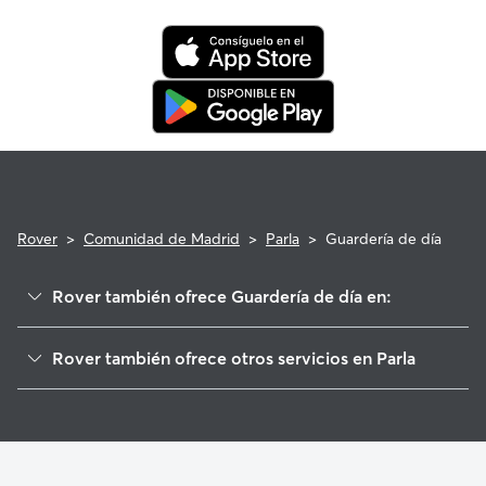
saber que tu mascota está cubierta por el programa de
reembolso de la Garantía Rover para asistencia veterinaria
que cumpla con los requisitos.
Rover
>
Comunidad de Madrid
>
Parla
>
Guardería de día
Rover también ofrece Guardería de día en:
Torrejón de la Calzada
Rover también ofrece otros servicios en Parla
Humanes de Madrid
Cuidadores de Perros en Parla
Torrejón de Velasco
Paseadores de Perros en Parla
Fuenlabrada
Cuidado de mascota en Parla
Pinto