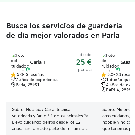
Busca los servicios de guardería
de día mejor valorados en Parla
desde
25 €
Carla T.
Gustav
por día
5.0
•
5 reseñas
5.0
•
23 reseña
5.0
5.0
7 años de experiencia
1 dueño que r
de
de
Parla, 28981
4 años de expe
5
5
PARLA, 28982
estrellas
estrellas
Sobre:
Hola! Soy Carla, técnica
Sobre:
Me encant
veterinaria y fan n.º 1 de los animales 🐾
amo cuidarlos, l
Llevo cuidando perros desde los 12
hobbie y no como un 
años, han formado parte de mi familia
que tenemos pel
desde Chihuahuas hasta Gran Daneses,
aseguramos que 