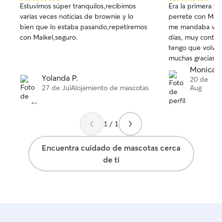
5.0
5.0
Estuvimos súper tranquilos,recibimos
Era la primera v
de
de
varias veces noticias de brownie y lo
perrete con Maike
5
5
bien que lo estaba pasando,repetiremos
me mandaba video
estrellas
estrellas
con Maikel,seguro.
días, muy contenta , desde luego si
tengo que volver 
muchas gracias.
Monica R
Yolanda P.
20 de
27 de Jul
Alojamiento de mascotas
Aug
1 / 1
Encuentra cuidado de mascotas cerca
de ti