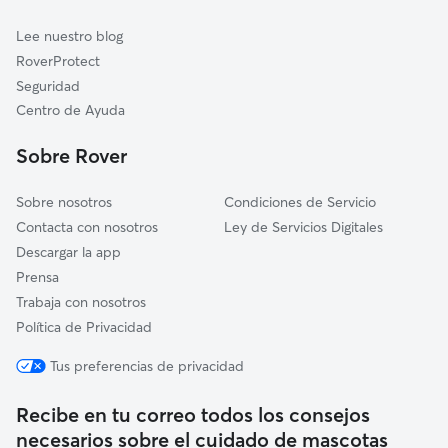
Cuidadores de Gatos en Palomeque
Yuncos
Lee nuestro blog
Ugena
RoverProtect
Casarrubios del Monte
Seguridad
Illescas
Centro de Ayuda
Yuncler
Sobre Rover
Numancia de la Sagra
Sobre nosotros
Condiciones de Servicio
Contacta con nosotros
Ley de Servicios Digitales
Descargar la app
Prensa
Trabaja con nosotros
Política de Privacidad
Tus preferencias de privacidad
Recibe en tu correo todos los consejos
necesarios sobre el cuidado de mascotas