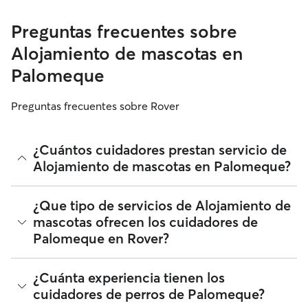
Preguntas frecuentes sobre
Alojamiento de mascotas en
Palomeque
Preguntas frecuentes sobre Rover
¿Cuántos cuidadores prestan servicio de
Alojamiento de mascotas en Palomeque?
A fecha de agosto 2026, 2.775 cuidadores ha prestado
¿Que tipo de servicios de Alojamiento de
servicios de Alojamiento de mascotas en Palomeque.
mascotas ofrecen los cuidadores de
Puedes filtrar, clasificar, ampliar el radio, leer reseñas y
Palomeque en Rover?
comparar precios para encontrar al cuidador perfecto cerca
de ti. Te recordamos que los cuidadores con Alojamiento de
mascotas que se unen a Rover deben someterse a una
Rover facilita la localización de cuidadores con Alojamiento
¿Cuánta experiencia tienen los
verificación de identidad tanto para tu seguridad como la de
de mascotas en Palomeque que ofrecen una atención
tu perro.
cuidadores de perros de Palomeque?
cariñosa y de confianza desde su propio hogar. Los