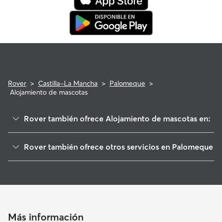
Rover
>
Castilla-La Mancha
>
Palomeque
>
Alojamiento de mascotas
Rover también ofrece Alojamiento de mascotas en:
Cedillo del Condado
Rover también ofrece otros servicios en Palomeque
Lominchar
Paseadores de Perros en Palomeque
El Viso de San Juan
Guarderia Canina en Palomeque
Chozas de Canales
Cuidado de mascota en Palomeque
Recas
Cuidadores a domicilio en Palomeque
Carranque
Más información