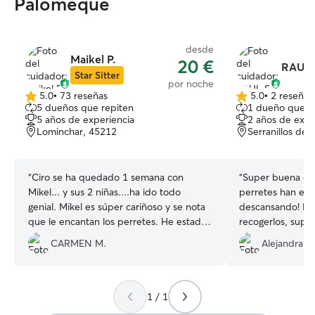
Palomeque
desde
Maikel P.
20 €
RAUL 
Star Sitter
por noche
5.0
•
73 reseñas
5.0
•
2 reseñas
5.0
5.0
5 dueños que repiten
1 dueño que r
de
de
5 años de experiencia
2 años de expe
5
5
Lominchar, 45212
Serranillos del
estrellas
estrellas
“
Ciro se ha quedado 1 semana con
“
Super buena co
Mikel... y sus 2 niñas....ha ido todo
perretes han est
genial. Mikel es súper cariñoso y se nota
descansando! De
que le encantan los perretes. He estado
recogerlos, supe
informada con fotos y vídeos durante
fenomenal. Mejor 
CARMEN M.
Alejandra M
toda su estancia, lo que hace la
complicado. Mil gr
separación mucho más fácil, y da mucha
tranquilidad. Sin duda, volveremos a
elegirle para otra ocasión.... es un chico
1 / 1
amable, responsable y un 10 como