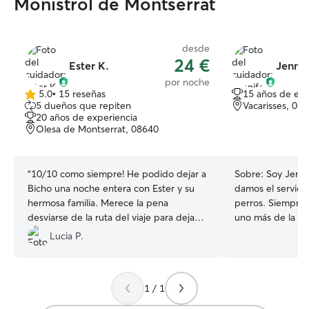
Monistrol de Montserrat
desde
24 €
Ester K.
Jennif
por noche
5.0
•
15 reseñas
15 años de exp
5.0
5 dueños que repiten
Vacarisses, 08
de
20 años de experiencia
5
Olesa de Montserrat, 08640
estrellas
“
10/10 como siempre! He podido dejar a
Sobre:
Soy Jenni
Bicho una noche entera con Ester y su
damos el servici
hermosa familia. Merece la pena
perros. Siempre 
desviarse de la ruta del viaje para dejar a
uno más de la fa
mi perro en las mejores manos. Comió,
saber con quien d
Lucia P.
paseo y durmió super bien y agusto, lo
por ese mismo mo
más importante al final. Muchas gracias
huésped muy mimado. Tend
por todo, volveré a repetir porque es el
donde poder esta
1 / 1
lugar más seguro y donde puedo
correr y paseos 
relajarme con la certeza de que está en
conociendo a otr