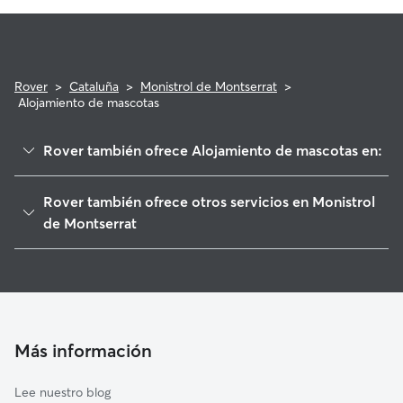
Rover
>
Cataluña
>
Monistrol de Montserrat
>
Alojamiento de mascotas
Rover también ofrece Alojamiento de mascotas en:
Castellbell i el Vilar
Rover también ofrece otros servicios en Monistrol
Marganell
de Montserrat
Rellinars
Paseadores de Perros en Monistrol de Montserrat
Collbató
Guarderia Canina en Monistrol de Montserrat
Sant Vicenç de Castellet
Cuidado de mascota en Monistrol de Montserrat
El Bruc
Cuidadores a domicilio en Monistrol-De-Montserrat
Más información
Vacarisses
Cuidadores de Gatos en Monistrol de Montserrat
Castellgalí
Lee nuestro blog