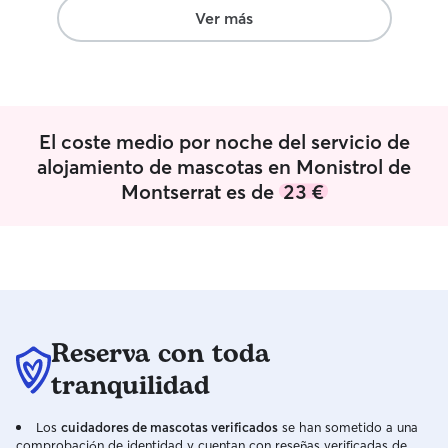
las mejores manos!!
”
patas y exploran
Ver más
También en los 
van a poder esta
haciendo una mer
de dormir, su sui
planta que Dexte
El coste medio por noche del servicio de
Trabajamos mucho
horarios para que
alojamiento de mascotas en Monistrol de
mejor. Dexter es
Montserrat es de
23 €
enérgico de un a
los otros perros 
sociable y se ad
perrete que vien
peludos de todas
especiales que pueda
feedback diario 
Reserva con toda
pasando. Trabajo a tiempo completo de
7 a 14, pero hago
tranquilidad
semana, los dos 
estará Sergio, mi
Los
cuidadores de mascotas verificados
se han sometido a una
cuidados y necesidades. Te
comprobación de identidad y cuentan con reseñas verificadas de