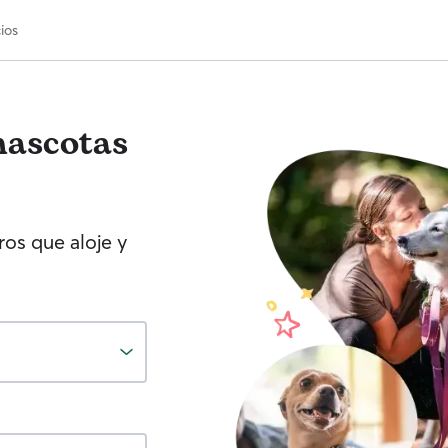
ios
mascotas
os que aloje y