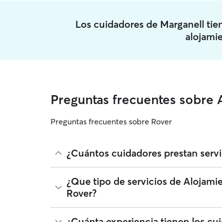
Los cuidadores de Marganell ti
alojami
Preguntas frecuentes sobre 
Preguntas frecuentes sobre Rover
¿Cuántos cuidadores prestan serv
A fecha de agosto 2026, 2.697 cuidadores ha prest
¿Que tipo de servicios de Alojami
ampliar el radio, leer reseñas y comparar precios
Rover?
Alojamiento de mascotas que se unen a Rover deb
perro.
Rover facilita la localización de cuidadores con 
¿Cuánta experiencia tienen los cu