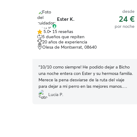
desde
24 €
Ester K.
por noche
5.0
•
15 reseñas
5.0
5 dueños que repiten
de
20 años de experiencia
5
Olesa de Montserrat, 08640
estrellas
“
10/10 como siempre! He podido dejar a Bicho
una noche entera con Ester y su hermosa familia.
Merece la pena desviarse de la ruta del viaje
para dejar a mi perro en las mejores manos.
Comió, paseo y durmió super bien y agusto, lo
Lucia P.
más importante al final. Muchas gracias por todo,
volveré a repetir porque es el lugar más seguro y
donde puedo relajarme con la certeza de que
está en las mejores manos!!
”