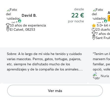
desde
A
22 €
David B.
por noche
10 años de experiencia
5.0
•
64 
5.0
El Calvet, 08253
23 dueño
de
7 años d
5
Sant Fru
estrellas
Sobre:
A lo largo de mi vida he tenido y cuidado
“
Tenim un 
varias mascotas. Perros, gatos, tortugas, pajaros,
marxem fo
etc. siempre he disfrutado mucho de los
familiar, p
aprendizajes y de la compañia de los animales.
opció, volí
Durante 10 años he cuidado de mi perro Nuc.
seva famíli
Nuria
Tambien he cuidado a mis dos gatos Vici i Candy.
positiva. E
Actualmente no tengo ninguno de ellos en casa y
m'ha enviat
por eso motivo, me gusta cuidar de animales sin
molt conte
Ver más
tener la responsabilidad del dia a dia. Su
i repetirem
compañia me da vida. En mi dia a dia semanal,
puedo cuidar animales però mi trabajo no me