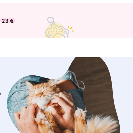
e
23 €
e