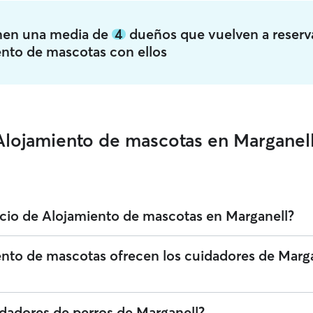
enen una media de
4
dueños que vuelven a reserv
ento de mascotas con ellos
Alojamiento de mascotas en Marganel
icio de Alojamiento de mascotas en Marganell?
ado servicios de Alojamiento de mascotas en Marganell. Puedes filtrar, 
ento de mascotas ofrecen los cuidadores de Marg
 para encontrar al cuidador perfecto cerca de ti. Te recordamos que lo
en someterse a una verificación de identidad tanto para tu seguridad
Alojamiento de mascotas en Marganell que ofrecen una atención cariñosa
idadores de perros de Marganell?