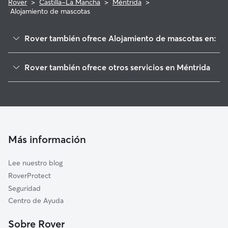
Rover
>
Castilla-La Mancha
>
Méntrida
>
Alojamiento de mascotas
Rover también ofrece Alojamiento de mascotas en:
La Torre de Esteban Hambrán
Rover también ofrece otros servicios en Méntrida
Aldea del Fresno
Paseadores de Perros en Méntrida
Valmojado
Guarderia Canina en Méntrida
Villamanta
Cuidado de mascota en Méntrida
Santa Cruz del Retamar
Cuidadores a domicilio en Mentrida
Villa del Prado
Más información
Cuidadores de Gatos en Méntrida
Las Ventas de Retamosa
Lee nuestro blog
Casarrubios del Monte
RoverProtect
Chapinería
Seguridad
Almorox
Centro de Ayuda
Navalcarnero
Sobre Rover
Navas del Rey