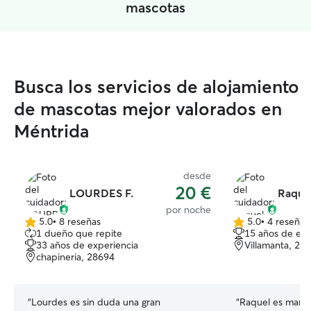
mascotas
Busca los servicios de alojamiento
de mascotas mejor valorados en
Méntrida
desde
20 €
LOURDES F.
Raquel
por noche
5.0
•
8 reseñas
5.0
•
4 reseñas
5.0
5.0
1 dueño que repite
15 años de exp
de
de
33 años de experiencia
Villamanta, 28
5
5
chapineria, 28694
estrellas
estrellas
“
Lourdes es sin duda una gran
“
Raquel es maravi