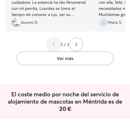
cuidadora. La estancía ha ido fénomenal
con ella, feliz, t
con mi perrita, Lourdes se tomo el
necesidades mas
tiempo de conocer a Lys, ver su
Muchisimas graci
comportamiento y carácter y le ha dado
excelente trabajo
Aurore D.
Maria S.
los mejores cuidados, con mucho cariño
otra semanita!
”
y paciencia. ¡Se lo agradecemos un
montón! Todos los comentarios son
1 / 1
ciertos, ayuda, cuida a los animales y los
quiere mucho, su casa es un lugar ideal
para ellos. Muchas gracias por tu gran
Ver más
labor, eres una gran persona Lourdes.
”
El coste medio por noche del servicio de
alojamiento de mascotas en Méntrida es de
20 €