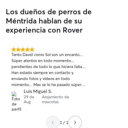
Los dueños de perros de
Méntrida hablan de su
experiencia con Rover
5.0
Tanto David como Sol son un encanto...
de
Súper atentos en todo momento...
5
pendientes de todo lo que hiciera falta...
estrellas
Han estado siempre en contacto y
enviando fotos y vídeos en todo
momento... Max se lo ha pasado súper
bien... no ha echado en falta nada, ni de
Luis Miguel S.
menos a nadie... Volveremos a reservar
29 de
Alojamiento de
Aug
mascotas
con David siempre que haga falta... Son
totalmente 100% recomendables
1 / 1