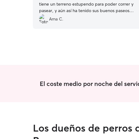
tiene un terreno estupendo para poder correr y
pasear, y aún así ha tenido sus buenos paseos
por el parque. Sin duda repetiremos!
”
Ama C.
El coste medio por noche del serv
Los dueños de perros 