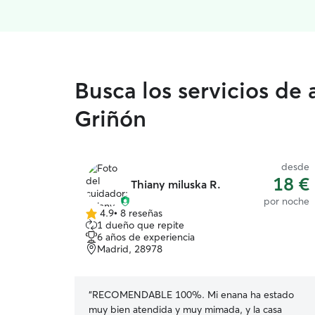
Busca los servicios de
Griñón
desde
18 €
Thiany miluska R.
por noche
4.9
•
8 reseñas
4.9
1 dueño que repite
de
6 años de experiencia
5
Madrid, 28978
estrellas
“
RECOMENDABLE 100%. Mi enana ha estado
muy bien atendida y muy mimada, y la casa