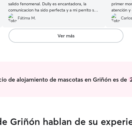
salido fenomenal. Dully es encantadora, la
primer mom
comunicacion ha sido perfecta y a mi perrito se
atención y
le veía muy feliz. Contaremos con ella para otras
informado 
Fátima M.
Carlos
ocasiones. Muchas gracias por todo!
”
dejó muy t
que ama a 
cuidado. Ei
Ver más
Sin duda, 
ella en el f
icio de alojamiento de mascotas en Griñón es de
de Griñón hablan de su experi