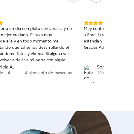
5.0
perra un día completo con Jessica y no
Muy contentos con Adriana 
de
 mejor cuidada. Estuvo muy
a Sora, la vimos muy cont
5
de ella y en todo momento me
estancia y su familia la a
estrellas
tando qué tal se iba desarrollando el
Gracias Adriana por tu car
ándome fotos y vídeos. Si alguna vez
olver a dejar a mi perra con alguien
sin duda volvería a contactar con
ricia A.
Sergio M.
de Jul
Alojamiento de mascotas
19 de Feb
Al