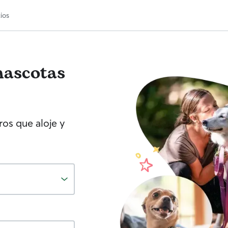
ios
mascotas
os que aloje y