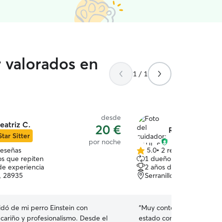
r valorados en
1 / 1
desde
eatriz C.
20 €
RAUL S.
Star Sitter
por noche
reseñas
5.0
•
2 reseñas
5.0
s que repiten
1 dueño que repite
de
de experiencia
2 años de experiencia
5
, 28935
Serranillos del Valle, 28
estrellas
idó de mi perro Einstein con
“
Muy contentos con Raul, 
cariño y profesionalismo. Desde el
estado como en casa y eso