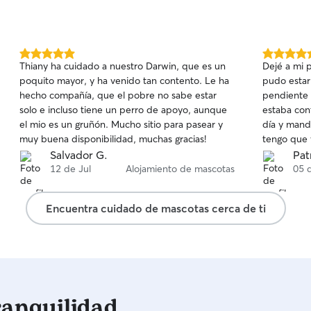
5.0
5.0
Thiany ha cuidado a nuestro Darwin, que es un
Dejé a mi 
de
de
poquito mayor, y ha venido tan contento. Le ha
pudo estar
5
5
hecho compañía, que el pobre no sabe estar
pendiente 
estrellas
estrellas
solo e incluso tiene un perro de apoyo, aunque
estaba con
el mio es un gruñón. Mucho sitio para pasear y
día y mand
muy buena disponibilidad, muchas gracias!
tengo que v
en Madrid, 
Salvador G.
Pat
Jessica.
12 de Jul
Alojamiento de mascotas
05 
Encuentra cuidado de mascotas cerca de ti
ranquilidad