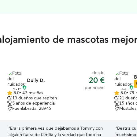
 alojamiento de mascotas mejo
desde
B
20 €
Dully D.
por noche
5.0
•
47 reseñas
5.0
•
79 
5.0
5.0
13 dueños que repiten
21 dueño
de
de
5 años de experiencia
15 años 
5
5
Fuenlabrada, 28945
Mostoles
estrellas
estrellas
“
Era la primera vez que dejábamos a Tommy con
“
Beatriz cu
alguien fuera de familia y la verdad que todo ha
muchísimo 