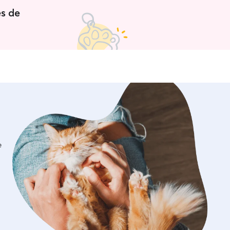
es de
e