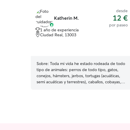
desde
12 €
Katherin M.
por paseo
1 año de experiencia
Ciudad Real, 13003
Sobre:
Toda mi vida he estado rodeada de todo
tipo de animales: perros de todo tipo, gatos,
conejos, hámsters, jerbos, tortugas (acuáticas,
semi acuáticas y terrestres), caballos, cobayas,
aves ...etc Mi familia y amigos siempre han
podido confiar en mi para brindar el mayor
cuidado, cariño y comodidad posible a sus
mascotas y es algo que de verdad me llena y me
gusta ya que siempre he tenido una gran pasión
por el bienestar, cuidado y diversión de ellos
Actualmente estudio online algunas horas por las