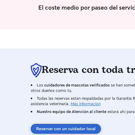
tardes, pero no supondría mayor problema ya
El coste medio por paseo del servic
que la asistencia no es obligatoria y soy capaz de
ponerme al día por mi cuenta, por lo que no
será impedimento para cuidar de algún animal,
para nada Si tu mascota necesita algún cuidado
especial, con medicinas, tratamientos o tiene
alguna incapacidad, para mí no hay problema en
aprender su ritual de cuidado, necesidades
especiales que tengan o costumbres que tengan
ellos, siempre pondré por delante su salud,
comodidad y diversión
Reserva con toda t
Los
cuidadores de mascotas verificados
se han someti
otros dueños como tú.
Todas las reservas están respaldadas por la Garantí
asistencia veterinaria.
Más información
Nuestro equipo de Atención al cliente
estará ahí para
Reservar con un cuidador local