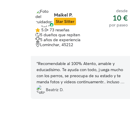
desde
Maikel P.
10 €
Star Sitter
por paseo
5.0
•
73 reseñas
5.0
5 dueños que repiten
de
5 años de experiencia
5
Lominchar, 45212
estrellas
“
Recomendable al 100% Atento, amable y
educadisimo. Te ayuda con todo, j:uega mucho
con los perros, se preocupa de su estado y te
manda fotos y videos continuamentr.. incluso mi
perrita es pequeñita,aun esta aprendiendo, y se
Beatriz D.
ponia con ella a enseñarla. Sin duda volveremos
a contar con el para futuras ocasiones. Mil
gracias!
”