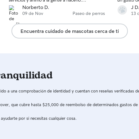
servicios y ánimo a la gente a hacerlo.
un gusto d
Profesionales así y con ese cariño hacia los
responsabl
Norberto D.
J D
animales y con tanto respeto no se encuentran
09 de Nov
Paseo de perros
13 
tan fácilmente…
Encuentra cuidado de mascotas cerca de ti
ranquilidad
do a una comprobación de identidad y cuentan con reseñas verificadas d
a Rover, que cubre hasta $25,000 de reembolso de determinados gastos de
 ayudarte por si necesitas cualquier cosa.