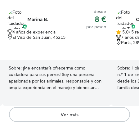
desde
8 €
Marina B.
C
por paseo
4 años de experiencia
5.0
•
5 r
5.0
El Viso de San Juan, 45215
7 años d
de
Parla, 2
5
estrellas
Sobre:
¡Me encantaría ofrecerme como
Sobre:
Hola
cuidadora para sus perros! Soy una persona
n.º 1 de l
apasionada por los animales, responsable y con
desde los 
amplia experiencia en el manejo y bienestar
familia de
canino. ​Lo que me diferencia es que mi
así que ni
conexión con los perros es parte de mi vida
comparto m
diaria: actualmente convivo con tres perros
carlino, to
propios. Esta experiencia personal me ha
cosas que 
Ver más
enseñado a gestionar diferentes personalidades,
ofrecer a v
niveles de energía y necesidades específicas,
veterinaria
desde cachorros inquietos hasta perros que
especiales