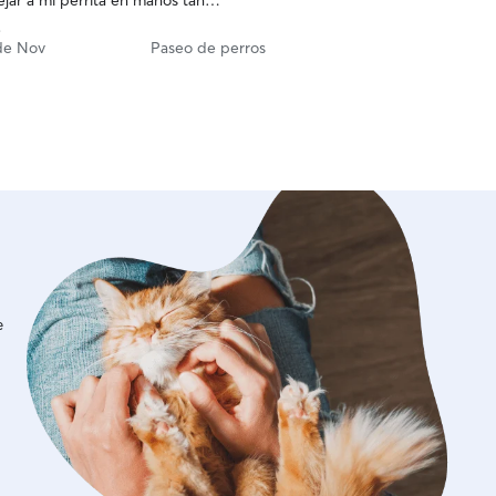
ejar a mi perrita en manos tan
es. ¡Repetiremos sin duda!
.
de Nov
Paseo de perros
e