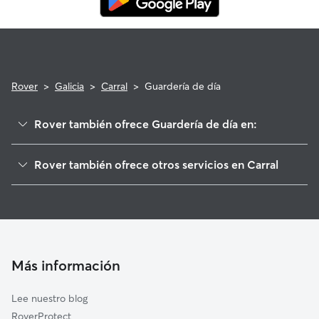
Rover
>
Galicia
>
Carral
>
Guardería de día
Rover también ofrece Guardería de día en:
Abegondo
Rover también ofrece otros servicios en Carral
Cambre
Cuidadores de Perros en Carral
Culleredo
Paseadores de Perros en Carral
Mesía
Cuidado de mascota en Carral
Cerceda
Cuidadores a domicilio en Carral
Betanzos
Más información
Cuidadores de Gatos en Carral
Bergondo
Lee nuestro blog
Oza-Cesuras
RoverProtect