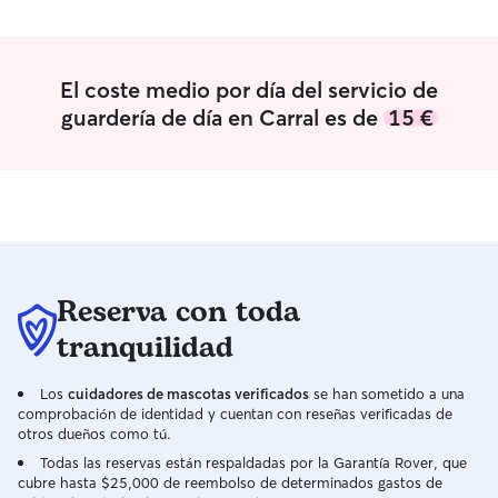
cuidado de masc
disponibilidad pa
feriados y otros
empática y de b
El coste medio por día del servicio de
El cuidado de ma
guardería de día en Carral es de
15 €
cada una tiene u
distinta y por e
diferente, debem
entorno de nuest
ellos se adapten
Reserva con toda
tranquilidad
Los
cuidadores de mascotas verificados
se han sometido a una
comprobación de identidad y cuentan con reseñas verificadas de
otros dueños como tú.
Todas las reservas están respaldadas por la Garantía Rover, que
cubre hasta $25,000 de reembolso de determinados gastos de