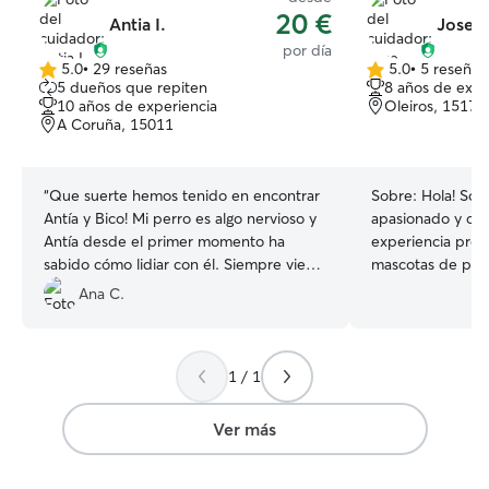
20 €
Antia I.
Jose E
por día
5.0
•
29 reseñas
5.0
•
5 reseñas
5.0
5.0
5 dueños que repiten
8 años de expe
de
de
10 años de experiencia
Oleiros, 15172
5
5
A Coruña, 15011
estrellas
estrellas
“
Que suerte hemos tenido en encontrar
Sobre:
Hola! Soy
Antía y Bico! Mi perro es algo nervioso y
apasionado y car
Antía desde el primer momento ha
experiencia pro
sabido cómo lidiar con él. Siempre viene
mascotas de prim
muy feliz 😁
”
buen ojo para lo
Ana C.
fiable. Soy un p
entusiasta con u
para relacionars
1 / 1
las razas y temp
desarrollo de rel
dueños de masco
Ver más
atención de cali
Actualmente ded