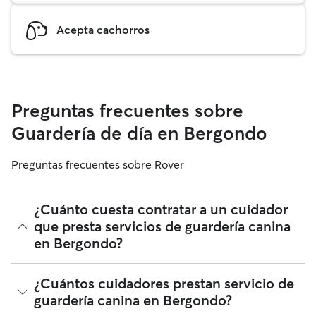
Acepta cachorros
Preguntas frecuentes sobre
Guardería de día en Bergondo
Preguntas frecuentes sobre Rover
¿Cuánto cuesta contratar a un cuidador
que presta servicios de guardería canina
en Bergondo?
Los cuidadores en Rover tienen plena libertad para fijar sus
¿Cuántos cuidadores prestan servicio de
tarifas. El coste medio de un cuidador con guardería para
guardería canina en Bergondo?
perros en Bergondo en Rover en agosto 2026 fue de