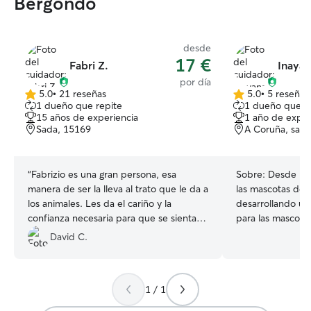
Bergondo
desde
17 €
Fabri Z.
Inayan
por día
5.0
•
21 reseñas
5.0
•
5 reseñas
5.0
5.0
1 dueño que repite
1 dueño que r
de
de
15 años de experiencia
1 año de exper
5
5
Sada, 15169
A Coruña, sada
estrellas
estrellas
“
Fabrizio es una gran persona, esa
Sobre:
Desde mu
manera de ser la lleva al trato que le da a
las mascotas de m
los animales. Les da el cariño y la
desarrollando un
confianza necesaria para que se sientan
para las mascota
como en casa, con la consecuente
paciencia y sob
David C.
tranquilidad para el que se lo deja. Vas
necesidades. Ad
viendo la progresión en el perro según
dueños pueden s
van pasando los días. Muchas gracias
de que sus seres
1 / 1
Fabri!!
”
sus mascotas est
parte! Actualmente estoy recién llegada,