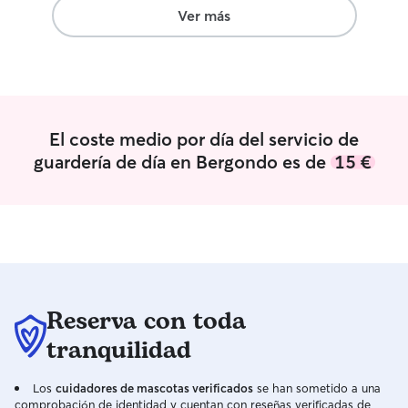
tengo un mes y 
Ver más
tiempo libre, po
mantengo mucho 
puede ser utiliz
sus mascotas en
dueños pueden e
laborales o en a
El coste medio por día del servicio de
ellos. Normalmen
guardería de día en Bergondo es de
15 €
de la mañana pr
mantengo todos 
ordenados mient
mascotas y pasea
puedo conocer l
Dispongo de muc
pendiente de su
tareas si tu perr
Reserva con toda
de tareas. Me e
sienta en confia
tranquilidad
tengo un bebé d
hacerle compañí
Los
cuidadores de mascotas verificados
se han sometido a una
comprobación de identidad y cuentan con reseñas verificadas de