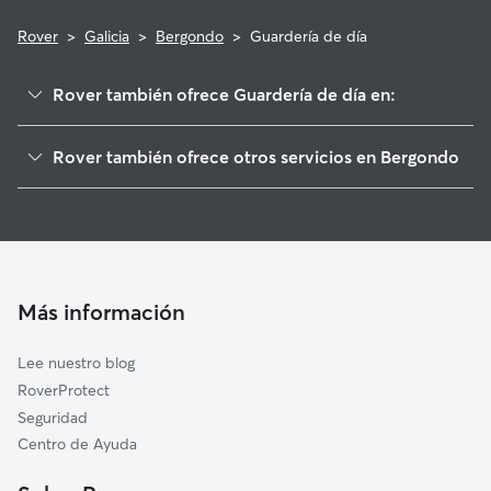
Rover
>
Galicia
>
Bergondo
>
Guardería de día
Rover también ofrece Guardería de día en:
Sada
Rover también ofrece otros servicios en Bergondo
Betanzos
Cuidadores de Perros en Bergondo
Oleiros
Paseadores de Perros en Bergondo
Cambre
Cuidado de mascota en Bergondo
Miño
Cuidadores a domicilio en Bergondo
Coirós
Más información
Cuidadores de Gatos en Bergondo
Paderne
Lee nuestro blog
Culleredo
RoverProtect
Vilarmaior
Seguridad
Pontedeume
Centro de Ayuda
Irixoa