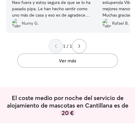
Neo fuera y estoy segura de que se lo ha
estupenda Vito n
pasado pipa. Le han hecho sentir como
mejores manos 
uno más de casa y eso es de agradecer.
Muchas gracias 
Elisabet nos mando fotos de nuestro
Numy G.
Rafael B.
pequeño constantemente y se le veía
muy feliz. Las perritas que tienen son
súper amigables y educadas. Ha sido un
1 / 1
placer. Sin duda repetiremos
”
Ver más
El coste medio por noche del servicio de
alojamiento de mascotas en Cantillana es de
20 €