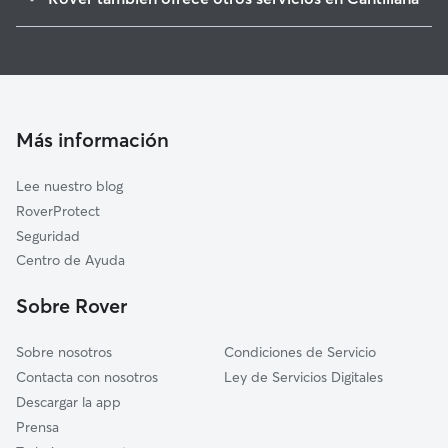
Tocina
Cuidadores de Gatos en Cantillana
Brenes
Cuidado de mascota en Cantillana
Villanueva del Río y Minas
Guarderia Canina en Cantillana
Burguillos
Cuidadores a domicilio en Cantillana
Alcolea del Río
Más información
Castilblanco de los Arroyos
Lee nuestro blog
Alcalá del Río
RoverProtect
La Rinconada
Seguridad
Carmona
Centro de Ayuda
Guillena
Sobre Rover
La Algaba
Sobre nosotros
Condiciones de Servicio
Contacta con nosotros
Ley de Servicios Digitales
Descargar la app
Prensa