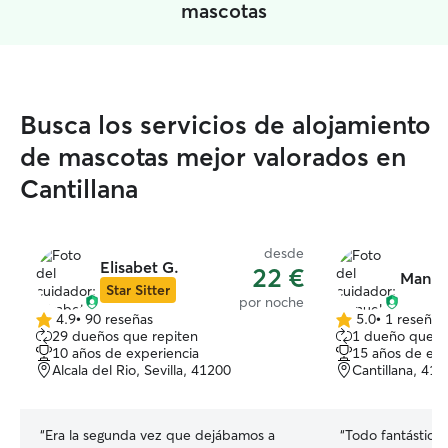
mascotas
Busca los servicios de alojamiento
de mascotas mejor valorados en
Cantillana
desde
Elisabet G.
22 €
Manue
Star Sitter
por noche
4.9
•
90 reseñas
5.0
•
1 reseña
4.9
5.0
29 dueños que repiten
1 dueño que r
de
de
10 años de experiencia
15 años de exp
5
5
Alcala del Rio, Sevilla, 41200
Cantillana, 41
estrellas
estrellas
“
Era la segunda vez que dejábamos a
“
Todo fantástico