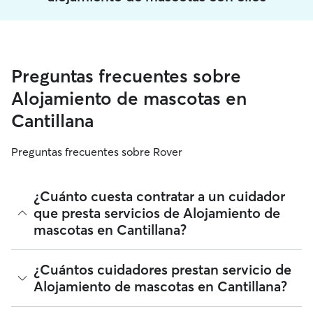
Preguntas frecuentes sobre
Alojamiento de mascotas en
Cantillana
Preguntas frecuentes sobre Rover
¿Cuánto cuesta contratar a un cuidador
que presta servicios de Alojamiento de
mascotas en Cantillana?
A fecha de agosto 2026, el coste medio del Alojamiento de
¿Cuántos cuidadores prestan servicio de
mascotas en Cantillana es de 20 por noche, incluidas las
Alojamiento de mascotas en Cantillana?
tarifas de servicio. Los cuidadores en Rover establecen sus
propias tarifas según sus cualificaciones, las necesidades de