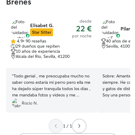
Brenes
desde
Elisabet G.
22 €
Pilar F
Star Sitter
por noche
4.9
•
90 reseñas
40 años de exp
4.9
29 dueños que repiten
Sevilla, 41009
de
10 años de experiencia
5
Alcala del Rio, Sevilla, 41200
estrellas
“
Todo genial , me preocupaba mucho no
Sobre:
Amante d
saber como estaría mi perro pero ella me
siempre. He conv
ha dejado súper tranquila todos los dias ,
y gatos de disti
me mandaba fotos y videos y me
Soy una persona 
explicaba con detalle cada día y eso me
atenta a sus nec
Rocio N.
hizo confiar en ella asi que sin duda
se sientan tranq
repetiremos seguro.
”
casa. Trabajo entre semana, pero
organizo mi tiem
1 / 1
atención de calid
fines de semana