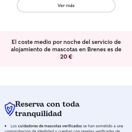
disponibilidad y
Ver más
recibirán compañ
mucho cariño. Me
de comida, desca
necesitan. Mi prioridad es que tu
mascota esté fel
El coste medio por noche del servicio de
momento. Vivirá
tranquilo, limpio y
alojamiento de mascotas en Brenes es de
con supervisión 
20 €
en casa. Me adap
necesidades, env
durante la estan
tranquilo y segui
que me des sobre
paseos y cuidado
Reserva con toda
tranquilidad
Los
cuidadores de mascotas verificados
se han sometido a una
comprobación de identidad y cuentan con reseñas verificadas de