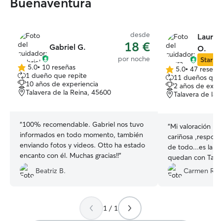
Buenaventura
desde
Laura
18 €
Gabriel G.
O.
por noche
Star Si
5.0
•
10 reseñas
5.0
•
47 reseña
5.0
5.0
1 dueño que repite
11 dueños que
de
de
10 años de experiencia
2 años de expe
5
5
Talavera de la Reina, 45600
Talavera de la
estrellas
estrellas
“
100% recomendable. Gabriel nos tuvo
“
Mi valoración pa
informados en todo momento, también
cariñosa ,respons
enviando fotos y videos. Otto ha estado
de todo...es la 
encanto con él. Muchas gracias!!
”
quedan con Tapó
contar con ellos
Beatriz B.
Carmen R.
1 / 1