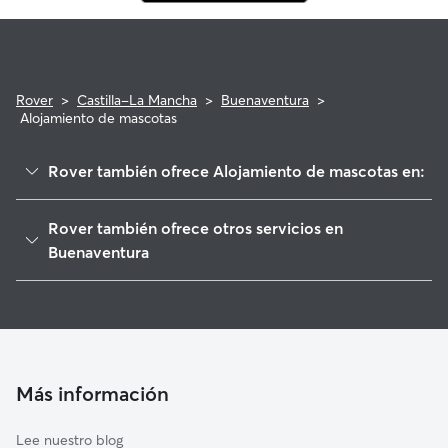
Rover
>
Castilla-La Mancha
>
Buenaventura
>
Alojamiento de mascotas
Rover también ofrece Alojamiento de mascotas en:
Navamorcuende
Rover también ofrece otros servicios en
Mombeltrán
Buenaventura
Lanzahíta
Guarderia Canina en Buenaventura
Sotillo de las Palomas
Pedro Bernardo
Almendral de la Cañada
Más información
La Iglesuela
Marrupe
Lee nuestro blog