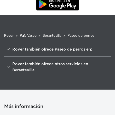
Rover
>
País Vasco
>
Berantevilla
>
Paseo de perros
Rover también ofrece Paseo de perros en:
Briñas
Rover también ofrece otros servicios en
Armiñón
Berantevilla
Miranda de Ebro
Cuidadores de Perros en Berantevilla
Haro
Guarderia Canina en Berantevilla
Labastida/Bastida
Cuidado de mascota en Berantevilla
Anguciana
Cuidadores a domicilio en Berantevilla
Más información
Gimileo
Cuidadores de Gatos en Berantevilla
Casalarreina