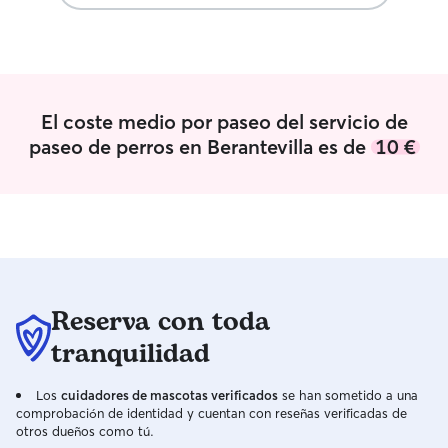
disponibilidad a lo largo de todo el dia
so taking care o
independientemente del día de la
natural to me. I’
semana. Sin problemas de anotar
which allows me 
cualquier cuidado y anotacion que
to pets every day
quieran los dueños sobre el cuidado de
their needs I live in a peaceful village
El coste medio por paseo del servicio de
sus mascotas. Trato con mucho cariño,
with lots of gree
como si fuesen mis propias mascotas.
and fun walks. M
paseo de perros en Berantevilla es de
10 €
and comfortable 
always make sure
loved, and cared
the pet’s person
Reserva con toda
tranquilidad
Los
cuidadores de mascotas verificados
se han sometido a una
comprobación de identidad y cuentan con reseñas verificadas de
otros dueños como tú.