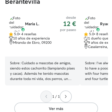
Berantevilla
desde
12 €
Maria L.
Ryad L
por paseo
5.0
•
4 reseñas
5.0
•
8 reseñas
5.0
5.0
10 años de experiencia
1 dueño que r
de
de
Miranda de Ebro, 09200
9 años de expe
5
5
Casalarreina, 
estrellas
estrellas
Sobre:
Cuidado a mascotas de amigos,
Sobre:
I’ve alway
siendo estos cachorrito (liampiando pises
to have a poodle
y cacas). Además he tenido mascotas
with four hamster
durante toda mi vida, dos perros, un
and four turtles
gato, una cobaya y un caballo. Todos los
much joy into my 
animales tienen sus propias necesidades
any pets at the m
y cuidados distintos. Un encanto cuidar
that connection. 
1 / 1
de ellos. Trabajo a tiempo completo
animals again and
pero tengo un turno flexible que va
and happiness they g
Ver más
cambiando. Eso hace que pueda tener
have always been 