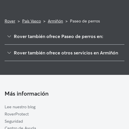
Rover
>
País Vasco
>
Armiñón
>
Paseo de perros
Rover también ofrece Paseo de perros en:
Berantevilla
Rover también ofrece otros servicios en Armiñón
Miranda de Ebro
Cuidadores de Perros en Armiñón
Erriberagoitia/Ribera Alta
Guarderia Canina en Armiñón
Iruña Oka/Iruña de Oca
Cuidado de mascota en Armiñón
Condado de Treviño
Cuidadores a domicilio en Arminon
Briñas
Más información
Cuidadores de Gatos en Armiñón
Bugedo
Lee nuestro blog
Añana
RoverProtect
Labastida/Bastida
Seguridad
Haro
Centro de Ayuda