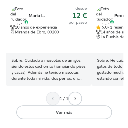
desde
12 €
Maria L.
Pedro 
por paseo
10 años de experiencia
5.0
•
1 reseña
5.0
Miranda de Ebro, 09200
14 años de exp
de
La Puebla de 
5
estrellas
Sobre:
Cuidado a mascotas de amigos,
Sobre:
He cuida
siendo estos cachorrito (liampiando pises
gatos de todo ti
y cacas). Además he tenido mascotas
gustado mucho lo
durante toda mi vida, dos perros, un
estando con ello
gato, una cobaya y un caballo. Todos los
además, con esta
animales tienen sus propias necesidades
cuidar a muchos y he aprendido a
y cuidados distintos. Un encanto cuidar
cuidarles a y a di
1 / 1
de ellos. Trabajo a tiempo completo
Actualmente estu
pero tengo un turno flexible que va
tengo un horario 
Ver más
cambiando. Eso hace que pueda tener
me gusta mucho i
disponibilidad a lo largo de todo el dia
campo y el aire 
independientemente del día de la
distintas razas y