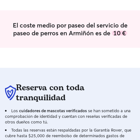
semana. Sin problemas de anotar
problema y los 
cualquier cuidado y anotacion que
estado contentos. Tengo un piso 
quieran los dueños sobre el cuidado de
vivo en una zon
El coste medio por paseo del servicio de
sus mascotas. Trato con mucho cariño,
libre, además ha
como si fuesen mis propias mascotas.
paso de coches p
paseo de perros en Armiñón es de
10 €
ofrecido así muc
También me gusta
y acariciarlos, y
perros. Siempre 
si fueran míos, l
de la familia.
Reserva con toda
tranquilidad
Los
cuidadores de mascotas verificados
se han sometido a una
comprobación de identidad y cuentan con reseñas verificadas de
otros dueños como tú.
Todas las reservas están respaldadas por la Garantía Rover, que
cubre hasta $25,000 de reembolso de determinados gastos de