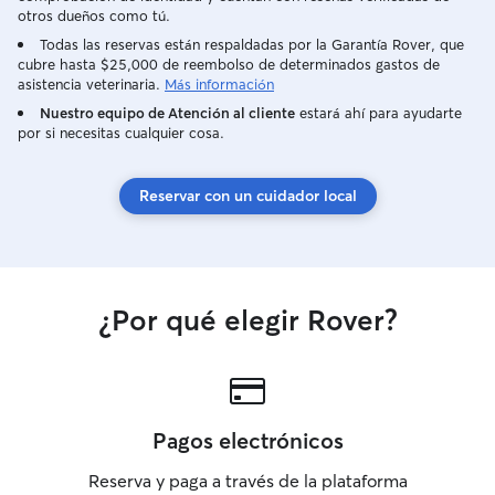
conocer sus hábit
otros dueños como tú.
da miedo o si ne
Todas las reservas están respaldadas por la Garantía Rover, que
especiales. Si el
cubre hasta $25,000 de reembolso de determinados gastos de
mantengo su ambi
asistencia veterinaria.
Más información
intacto. Si es en 
Nuestro equipo de Atención al cliente
estará ahí para ayudarte
estancia cómoda,
por si necesitas cualquier cosa.
donde se sienta
propia casa, gar
calidad y supervi
Reservar con un cuidador local
¿Por qué elegir Rover?
Pagos electrónicos
Reserva y paga a través de la plataforma