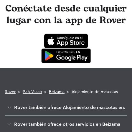
anterioridad, obtén más información sobre cómo hacerlo en
Garantía Rover para asistencia veterinaria que cumpla con
Conéctate desde cualquier
la app de Rover o en la web.
los requisitos.
lugar con la app de Rover
Rover
>
País Vasco
>
Beizama
>
Alojamiento de mascotas
Rover también ofrece Alojamiento de mascotas en:
Bidania-Goiatz
Rover también ofrece otros servicios en Beizama
Errezil