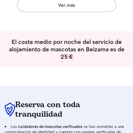
enfoco en mante
Ver más
horarios de comi
adaptados a su ni
un entorno segur
Además, me enc
comunicación flu
El coste medio por noche del servicio de
enviando fotos y 
total tranquilidad. Para mí, integrar a
alojamiento de mascotas en Beizama es de
perro en mi rutin
25 €
obligación. Tengo
y activa que me 
franjas del día e
mascota: paseos a
ejercite y explo
en casa y atenció
comida y descan
Reserva con toda
facilidad a las n
de cada perro p
tranquilidad
bienestar y tranquilida
cuidado a la per
Los
cuidadores de mascotas verificados
se han sometido a una
de cada perro. 
comprobación de identidad y cuentan con reseñas verificadas de