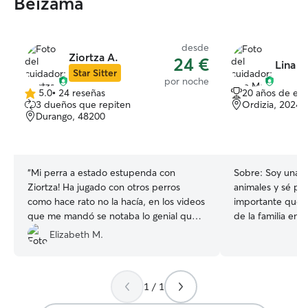
Beizama
desde
Ziortza A.
24 €
Lina M
Star Sitter
por noche
5.0
•
24 reseñas
20 años de exp
5.0
3 dueños que repiten
Ordizia, 20240
de
Durango, 48200
5
estrellas
“
Mi perra a estado estupenda con
Sobre:
Soy una a
Ziortza! Ha jugado con otros perros
animales y sé pe
como hace rato no la hacía, en los videos
importante que e
que me mandó se notaba lo genial que
de la familia en 
se lo estaba pasando. Muy
confianza. Tengo
Elizabeth M.
recomendable!
”
el cuidado de per
edades, abarcand
las rutinas espec
1 / 1
cachorros hasta l
que necesitan lo