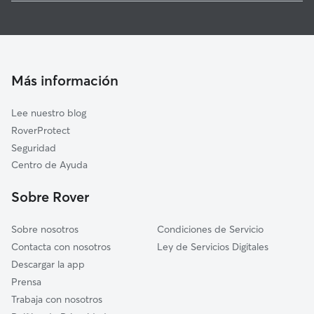
Paseadores de Perros en Beizama
Albiztur
Guarderia Canina en Beizama
Legorreta
Cuidado de mascota en Beizama
Gabiria
Cuidadores a domicilio en Beizama
Azpeitia
Más información
Cuidadores de Gatos en Beizama
Ikaztegieta
Lee nuestro blog
Itsasondo
RoverProtect
Alkiza
Seguridad
Altzaga
Centro de Ayuda
Ordizia
Sobre Rover
Alegia
Sobre nosotros
Condiciones de Servicio
Contacta con nosotros
Ley de Servicios Digitales
Descargar la app
Prensa
Trabaja con nosotros