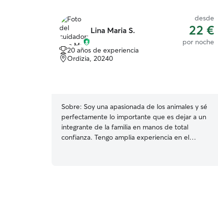
desde
22 €
Lina Maria S.
por noche
20 años de experiencia
Ordizia, 20240
Sobre:
Soy una apasionada de los animales y sé
perfectamente lo importante que es dejar a un
integrante de la familia en manos de total
confianza. Tengo amplia experiencia en el
cuidado de perros de distintas razas y edades,
abarcando desde la paciencia y las rutinas
especiales que requieren los cachorros hasta las
atenciones tranquilas que necesitan los perros
adultos. Me enfoco en mantener estrictamente
sus horarios de comida, brindarles paseos
adaptados a su nivel de energía y darles un