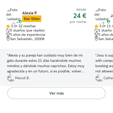
desde
Alexia P.
24 €
J
Star Sitter
por noche
5.0
•
32 reseñas
5.0
•
11 
5.0
5.0
5 dueños que repiten
1 dueño 
de
de
5 años de experiencia
5 años d
5
5
San Sebastián, 20008
San Seba
estrellas
estrellas
“
Alexia y su pareja han cuidado muy bien de mi
“
Josu is su
gato durante estos 21 días haciéndole muchos
with compa
mimitos y dándole muchos caprichos. Estoy muy
booking was
agradecida y en un futuro, si es posible, volveré
not allowed
a dejárselo...
”
Josu took 
Manoli B.
Cathe
Super reco
Ver más