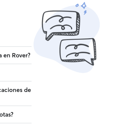
car, ampliar el
a en Rover?
es con
 como la de tu
de confianza
enida a tu perro
 de mascotas es
va segura y de
el número de
caciones de
. También
otas?
s Rover para
nto de
uilidad de saber
 el botón
con los
ormación sobre