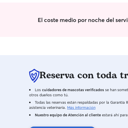
entorno seguro y de máximo cariño. Además, me
encanta mantener una comunicación fluida con
los dueños enviando fotos y vídeos diarios para
tu total tranquilidad. Para mí, integrar a un perro
El coste medio por noche del serv
en mi rutina es un placer y no una obligación.
Tengo una rutina estructurada y activa que me
permite dedicar varias franjas del día
exclusivamente a la mascota: paseos al aire libre
para que ejercite y explore, momentos de juego
en casa y atención a sus horarios de comida y
descanso. Me adapto con facilidad a las
necesidades específicas de cada perro para
Reserva con toda t
mantener su bienestar y tranquilidad. Adapto mi
cuidado a la personalidad y necesidades de
cada perro. Siempre empiezo por conocer sus
Los
cuidadores de mascotas verificados
se han someti
hábitos, qué le gusta, qué le da miedo o si
otros dueños como tú.
necesita cuidados especiales. Si el cuidado es en
Todas las reservas están respaldadas por la Garantí
su casa, mantengo su ambiente seguro y familiar
asistencia veterinaria.
Más información
intacto. Si es en la mía, le brindo una estancia
cómoda, cariño y un espacio donde se sienta
Nuestro equipo de Atención al cliente
estará ahí para
protegido como en su propia casa, garantizando
paseos de calidad y supervisión continua