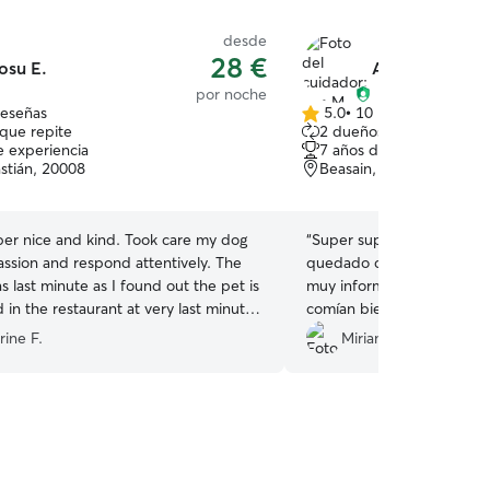
desde
28 €
osu E.
Aya M.
por noche
reseñas
5.0
•
10 reseñas
5.0
que repite
2 dueños que repiten
de
e experiencia
7 años de experiencia
5
stián, 20008
Beasain, 20200
estrellas
per nice and kind. Took care my dog
“
Super super bien chica m
ssion and respond attentively. The
quedado con ella 2 noche
 last minute as I found out the pet is
muy informada y se ha pr
 in the restaurant at very last minute.
comían bien etc repetirem
the task and helped me in great deal.
rine F.
Miriam M.
mmend to his service
”