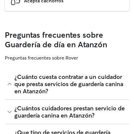
Acepta cachorros
Preguntas frecuentes sobre
Guardería de día en Atanzón
Preguntas frecuentes sobre Rover
¿Cuánto cuesta contratar a un cuidador
que presta servicios de guardería canina
en Atanzón?
Los cuidadores en Rover tienen plena libertad para fijar sus
¿Cuántos cuidadores prestan servicio de
tarifas. El coste medio de un cuidador con guardería para
guardería canina en Atanzón?
perros en Atanzón en Rover en agosto 2026 fue de
alrededor de 15 por día, incluyendo las tarifas de servicio de
Rover. La tarifa de un cuidador también puede cambiar en
Desde agosto 2026, 284 cuidadores han prestado servicios
¿Que tipo de servicios de guardería
función de la personalización de tu reserva para que se