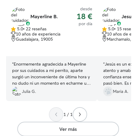
desde
18 €
Mayerline B.
Jesus 
por día
5.0
•
22 reseñas
5.0
•
15 reseña
5.0
5.0
10 años de experiencia
10 años de exp
de
de
Guadalajara, 19005
Marchamalo, 1
5
5
estrellas
estrellas
“
Enormemente agradecida a Mayerline
“
Jesús es un exc
por sus cuidados a mi perrito, aparte
atento y amable.
surgió un inconveniente de última hora y
confianza ensegu
no dudo ni un momento en echarme un
pasó bien. Es mu
cable. Miles de gracias!!! En breve Orion
lo recomiendo to
Julia G.
Maria A.
volverá a formar parte de tu familia si lo
permites!!! 💗
”
1 / 1
Ver más