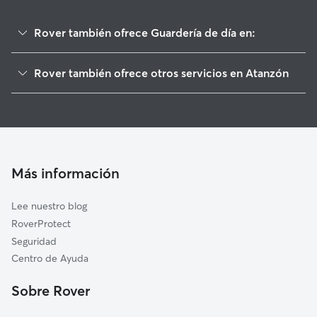
Rover también ofrece Guardería de día en:
Aldeanueva de Guadalajara
Rover también ofrece otros servicios en Atanzón
Centenera
Cuidadores de Perros en Atanzón
Lupiana
Paseadores de Perros en Atanzón
Torija
Cuidado de mascota en Atanzón
Irueste
Cuidadores a domicilio en Atanzon
Tórtola de Henares
Más información
Cuidadores de Gatos en Atanzón
Horche
Lee nuestro blog
Yebes
RoverProtect
Cañizar
Seguridad
Peñalver
Centro de Ayuda
Guadalajara
Sobre Rover
Armuña de Tajuña