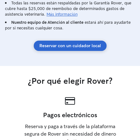
de alergias, pref
Todas las reservas están respaldadas por la Garantía Rover, que
cubre hasta $25,000 de reembolso de determinados gastos de
cuanto a paseos 
asistencia veterinaria.
Más información
comportamiento 
con otras person
Nuestro equipo de Atención al cliente
estará ahí para ayudarte
por si necesitas cualquier cosa.
de mi interés zo
les rasquen o d
para saber cómo 
Reservar con un cuidador local
de que se ponga 
confianza y víncu
¿Por qué elegir Rover?
Pagos electrónicos
Reserva y paga a través de la plataforma
segura de Rover sin necesidad de dinero