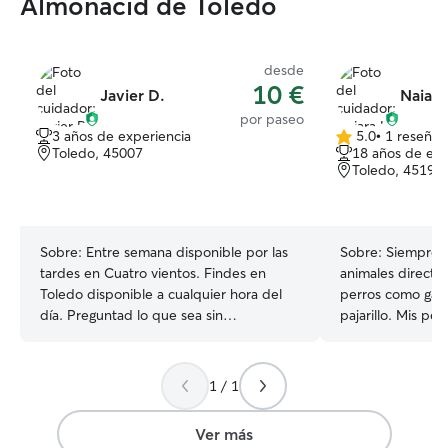
Almonacid de Toledo
desde
10 €
Javier D.
Naiara
por paseo
3 años de experiencia
5.0
•
1 reseña
5.0
Toledo, 45007
18 años de exp
de
Toledo, 45190
5
estrellas
Sobre:
Entre semana disponible por las
Sobre:
Siempre 
tardes en Cuatro vientos. Findes en
animales directa
Toledo disponible a cualquier hora del
perros como gato
día. Preguntad lo que sea sin
pajarillo. Mis pe
compromiso, animaos Puedo pasear o
me dicen que t
cuidar perros dependiendo un poco de
con los animales
mi horario, pero por el momento tengo
mí para cuidar a
1 / 1
mucha flexibilidad, de viernes a domingo
vida: alimentarles
los tengo libres enteros, y de lunes a
pasearles... Teng
Ver más
jueves depende de las horas pero tengo
intento darles lo 