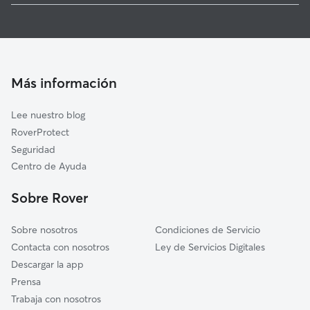
Cuidadores de Perros en Almonacid de Toledo
Nambroca
Guarderia Canina en Almonacid de Toledo
Mora
Cuidado de mascota en Almonacid de Toledo
Ajofrín
Cuidadores a domicilio en Almonacid-De-Toledo
Más información
Orgaz
Cuidadores de Gatos en Almonacid de Toledo
Villamuelas
Lee nuestro blog
Burguillos de Toledo
RoverProtect
Sonseca
Seguridad
Manzaneque
Centro de Ayuda
Mazarambroz
Sobre Rover
Sobre nosotros
Condiciones de Servicio
Contacta con nosotros
Ley de Servicios Digitales
Descargar la app
Prensa
Trabaja con nosotros