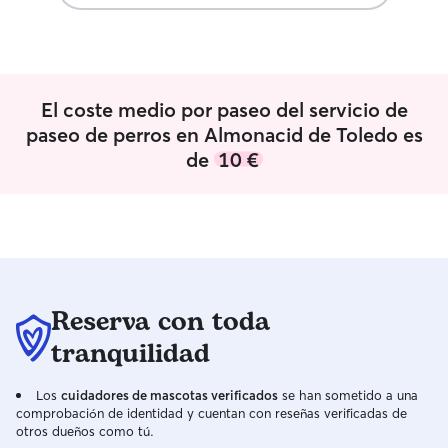
muchas horas sueltas. Puedo acercarme
animales con muc
a casi cualquier casa o piso para cuidar
mi objetivo es qu
de los animales si es necesario. Dispongo
cómodos posible
de coche propio y no me importa en
cuando no podái
absoluto ir para cuidar, pasear o dar de
vosotros. Tengo disponibilidad flexible,
El coste medio por paseo del servicio de
comer.
principalmente d
paseo de perros en Almonacid de Toledo es
dudes en escribi
de
10 €
poder aclarar d
adaptarme al hora
compañero pelud
atención para pas
bañarle, cepillarl
simplemente vigil
caso de que sea 
experiencia cort
Reserva con toda
valoro la persona
tranquilidad
posible que seg
no me sea posible
sin ayuda, o tend
Los
cuidadores de mascotas verificados
se han sometido a una
profesional veter
comprobación de identidad y cuentan con reseñas verificadas de
otros dueños como tú.
considero impor