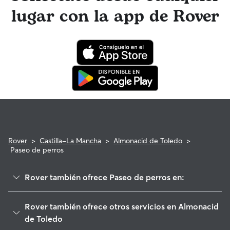
paseador de perros tienen acceso a asesoramiento de
lugar con la app de Rover
profesionales veterinarios cualificados. En el improbable
caso de que surjan problemas durante una reserva, ten la
tranquilidad de saber que tu perro está cubierto por el
programa de reembolso de la Garantía Rover para asistencia
veterinaria que cumpla con los requisitos.
Rover
>
Castilla-La Mancha
>
Almonacid de Toledo
>
Paseo de perros
Rover también ofrece Paseo de perros en:
Villaminaya
Rover también ofrece otros servicios en Almonacid
Mascaraque
de Toledo
Chueca