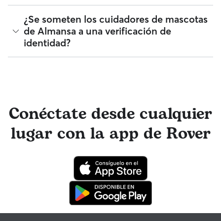
reservado un servicio con un cuidador de mascotas con
anterioridad, obtén más información sobre cómo hacerlo en
Rover te facilita la tarea de contactar con multitud de
¿Se someten los cuidadores de mascotas
la app de Rover o en la web.
cuidadores de mascotas para atender tu reserva. Por lo
de Almansa a una verificación de
general, los cuidadores de mascotas de Rover responden en
identidad?
menos de una hora.
¡Sí! Los cuidadores que se unen a Rover deben someterse a
una verificación de identidad antes de ofrecer sus servicios.
También puedes mantenerte en contacto con tu cuidador
de mascotas de manera sencilla a través de los mensajes
Rover para recibir monísimas actualizaciones de fotos. El
Conéctate desde cualquier
equipo de Atención al cliente de Rover y tu cuidador de
mascotas tienen acceso a asesoramiento de profesionales
lugar con la app de Rover
veterinarios cualificados. En el improbable caso de que
surjan problemas durante una reserva, ten la tranquilidad de
saber que tu mascota está cubierta por el programa de
reembolso de la Garantía Rover para asistencia veterinaria
que cumpla con los requisitos.