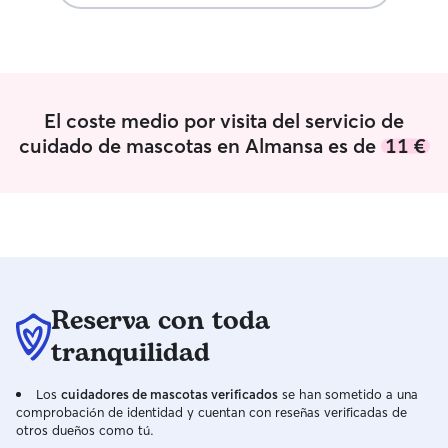
animalito este en su ambiente más
cariño y firmeza 
tranquilo podemos jugar salir a caminar
un estado de tra
un poco
cualquier ansied
tranquila, la vida
relajada y podré
El coste medio por visita del servicio de
de la mutua compa
horario es totalmen
cuidado de mascotas en Almansa es de
11 €
adaptaré en la m
sus necesidades.
horas para pode
tiempo En la casa del dueño. En su
espacio o zona d
juguetes y se sie
seguros para pode
trabajo.
Reserva con toda
tranquilidad
Los
cuidadores de mascotas verificados
se han sometido a una
comprobación de identidad y cuentan con reseñas verificadas de
otros dueños como tú.