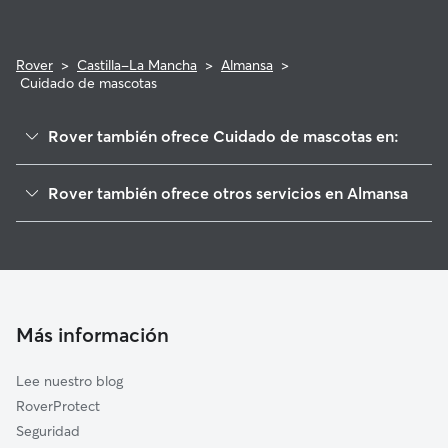
Rover
>
Castilla-La Mancha
>
Almansa
>
Cuidado de mascotas
Rover también ofrece Cuidado de mascotas en:
La Font de la Figuera
Rover también ofrece otros servicios en Almansa
Caudete
Paseadores de Perros en Almansa
Yecla
Cuidadores a domicilio en Almansa
Mogente/Moixent
Cuidadores de Gatos en Almansa
Cañada
Villena
Más información
Beneixama
Lee nuestro blog
Vallada
RoverProtect
Enguera
Seguridad
Biar