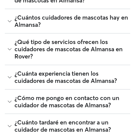
de mascotas en Almansa?
Los cuidadores de mascotas de Rover tienen plena libertad
¿Cuántos cuidadores de mascotas hay en
para fijar sus tarifas. El coste medio de un cuidador de
Almansa?
mascotas en Almansa en Rover en agosto 2026 fue de
alrededor de 11 por noche, incluyendo las tarifas de servicio
de Rover. La tarifa de un cuidador de mascotas también
A fecha de agosto 2026, hay 28 cuidadores de mascotas en
¿Qué tipo de servicios ofrecen los
puede cambiar en función de la personalización de tu
Almansa. Puedes filtrar, clasificar, ampliar el radio, leer
cuidadores de mascotas de Almansa en
reserva para que se ajuste a tus propias necesidades y las
reseñas y comparar precios para encontrar al cuidador de
de tu mascota.
Rover?
mascotas perfecto cerca de ti. Te recordamos que los
cuidadores de mascotas que se unen a Rover deben
someterse a una verificación de identidad tanto para tu
Rover facilita la localización de cuidadores de mascotas en
¿Cuánta experiencia tienen los
seguridad como la de tu mascota.
Almansa que ofrecen una atención amorosa desde su propio
cuidadores de mascotas de Almansa?
hogar. Los cuidadores de mascotas 5 estrellas con
verificación de identidad que encontrarás en Rover darán la
bienvenida a tu mascota en su hogar cuando estés fuera,
La experiencia puede variar mucho entre distintos
¿Cómo me pongo en contacto con un
tanto si es solo para un fin de semana como para una
cuidadores de mascotas, pero puedes ver las reseñas, los
cuidador de mascotas de Almansa?
estancia más larga. El cuidado de mascotas es estupendo
años de experiencia y el número de dueños que repiten
para: Mascotas de todo tipo y todas las edades, también
cuando compares a cuidadores de mascotas en Almansa.
cachorros Dueños de perros que buscan una alternativa
segura y de confianza a una residencia canina Mascotas a las
Si buscas a un cuidador de mascotas en Almansa por
¿Cuánto tardaré en encontrar a un
que les encantaría socializar con las mascotas de sus
primera vez, visita el perfil del cuidador y selecciona el
cuidador de mascotas en Almansa?
cuidadores
botón Contactar. Si tienes una solicitud activa o ya has