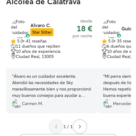
Alcolea de Calatrava
desde
Alvaro C.
18 €
Guiom
Star Sitter
por noche
5.0
•
41 reseñas
5.0
•
35 reseña
5.0
5.0
11 dueños que repiten
6 dueños que 
de
de
10 años de experiencia
10 años de exp
5
5
Ciudad Real, 13005
Ciudad Real, 
estrellas
estrellas
“
Álvaro es un cuidador excelente.
“
Mi perra siempr
Atendió las necesidades de Sky
después de haber
maravillosamente bien y nos proporcionó
Hemos repetido 
muy buenos consejos para ayudar a
buena experiencia
nuestra perra a ser más feliz e
muy amable con 
Carmen M.
Mercedes C
independiente. Estuvo en constante
adaptado a todo, 
comunicación con nosotros y respondió
muy rápido a nuestros mensajes. Lo
1 / 1
recomendamos 100% Muchas gracias,
Álvaro!
”