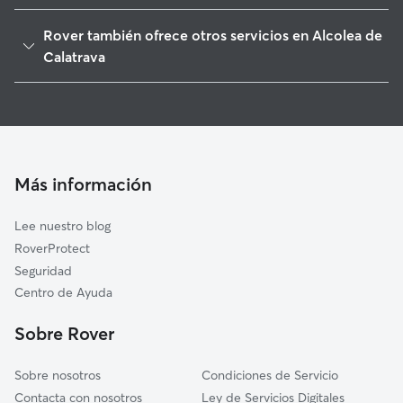
Corral de Calatrava
Rover también ofrece otros servicios en Alcolea de
Ciudad Real
Calatrava
Caracuel de Calatrava
Paseadores de Perros en Alcolea de Calatrava
Cañada de Calatrava
Guarderia Canina en Alcolea de Calatrava
Miguelturra
Cuidado de mascota en Alcolea de Calatrava
Villar del Pozo
Cuidadores a domicilio en Alcolea-De-Calatrava
Más información
Ballesteros de Calatrava
Cuidadores de Gatos en Alcolea de Calatrava
Villamayor de Calatrava
Lee nuestro blog
Fernán Caballero
RoverProtect
Pozuelo de Calatrava
Seguridad
Carrión de Calatrava
Centro de Ayuda
Argamasilla de Calatrava
Sobre Rover
Sobre nosotros
Condiciones de Servicio
Contacta con nosotros
Ley de Servicios Digitales