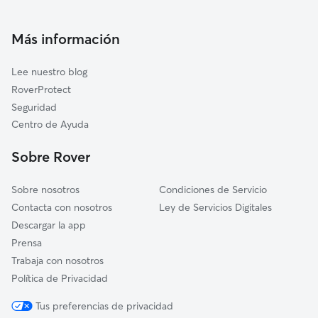
Cuidado de mascota en Alcázar de San Juan
Miguel Esteban
Cuidadores a domicilio en Alcazar-De-San-Juan
Más información
Camuñas
Cuidadores de Gatos en Alcázar de San Juan
Pedro Muñoz
Lee nuestro blog
Cinco Casas
RoverProtect
Puerto Lápice
Seguridad
La Villa de Don Fadrique
Centro de Ayuda
Villacañas
Sobre Rover
Sobre nosotros
Condiciones de Servicio
Contacta con nosotros
Ley de Servicios Digitales
Descargar la app
Prensa
Trabaja con nosotros
Política de Privacidad
Tus preferencias de privacidad