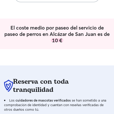
el piso es súper fresco en verano y
a sus rutinas de 
acogedor en invierno , nos encanta los
garantizando que
animales y engreirlos más , pueden subir
y estén siempre 
a los muebles y a nuestras camas sin
el día o la noche. Vivo en un piso con 
problema
patio vallado y
El coste medio por paseo del servicio de
correr libremen
paseo de perros en Alcázar de San Juan es de
totalmente a tus 
10 €
prefieres que us
tenga espacios s
comodidad de tu
prioridad absolut
Reserva con toda
tranquilidad
Los
cuidadores de mascotas verificados
se han sometido a una
comprobación de identidad y cuentan con reseñas verificadas de
otros dueños como tú.