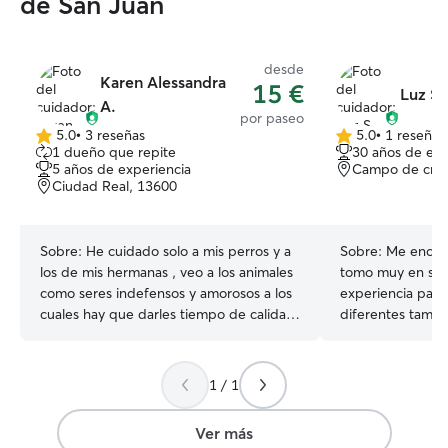
de San Juan
desde
Karen Alessandra
15 €
Luz S.
A.
por paseo
5.0
•
3 reseñas
5.0
•
1 reseña
5.0
5.0
1 dueño que repite
30 años de exp
de
de
5 años de experiencia
Campo de crip
5
5
Ciudad Real, 13600
estrellas
estrellas
Sobre:
He cuidado solo a mis perros y a
Sobre:
Me encant
los de mis hermanas , veo a los animales
tomo muy en seri
como seres indefensos y amorosos a los
experiencia pas
cuales hay que darles tiempo de calidad
diferentes tama
y respeto . Actualmente me encuentro
que sigan su ruti
estudiando un Máster y tengo tiempo
ejercicio con muc
libre para poder pasear y entretenerlos ,
Actualmente teng
1 / 1
extraño a los míos y sería feliz de cuidar
flexibilidad hora
a los vuestros Tengo 2 amplias terrazas ,
tiempo y la atenc
Ver más
así como varios parques cerca a mi piso ,
mascotas. Puedo