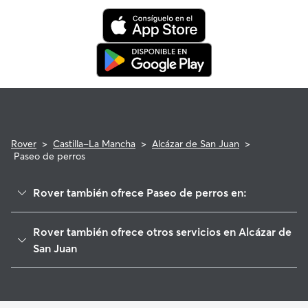
programa de reembolso de la Garantía Rover para asistencia
veterinaria que cumpla con los requisitos.
Rover
>
Castilla-La Mancha
>
Alcázar de San Juan
>
Paseo de perros
Rover también ofrece Paseo de perros en:
Campo de Criptana
Rover también ofrece otros servicios en Alcázar de
Herencia
San Juan
Villafranca de los Caballeros
Cuidadores de Perros en Alcázar de San Juan
Quero
Guarderia Canina en Alcázar de San Juan
Arenales de San Gregorio