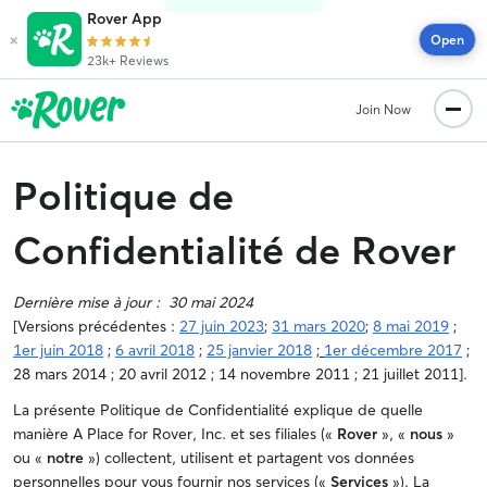
Rover App
×
Open
23k+ Reviews
Join Now
Politique de
Confidentialité de Rover
Dernière mise à jour : 30 mai 2024
[Versions précédentes :
27 juin 2023
;
31 mars 2020
;
8 mai 2019
;
1er juin 2018
;
6 avril 2018
;
25 janvier 2018
;
1er décembre 2017
;
28 mars 2014 ; 20 avril 2012 ; 14 novembre 2011 ; 21 juillet 2011].
La présente Politique de Confidentialité explique de quelle
manière A Place for Rover, Inc. et ses filiales («
Rover
», «
nous
»
ou «
notre
») collectent, utilisent et partagent vos données
personnelles pour vous fournir nos services («
Services
»). La