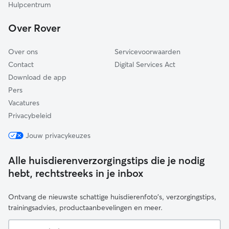
Arnhem
Hulpcentrum
Woudenberg
Over Rover
Druten
Over ons
Servicevoorwaarden
Contact
Digital Services Act
Download de app
Pers
Vacatures
Privacybeleid
Jouw privacykeuzes
Alle huisdierenverzorgingstips die je nodig
hebt, rechtstreeks in je inbox
Ontvang de nieuwste schattige huisdierenfoto's, verzorgingstips,
trainingsadvies, productaanbevelingen en meer.
Je