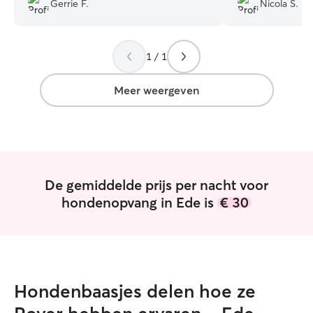
Gerrie F.
Nicola S.
start to finish—
regularly with m
which gave us s
1 / 1
Our dog looked 
every update, and
great time with h
Meer weergeven
the care and lov
recommended!
”
De gemiddelde prijs per nacht voor
hondenopvang in Ede is
€ 30
Hondenbaasjes delen hoe ze