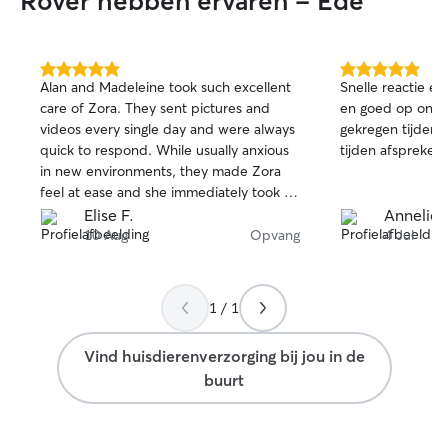
Rover hebben ervaren - Ede
5.0
5.0
Alan and Madeleine took such excellent
Snelle reactie en afspra
van
van
care of Zora. They sent pictures and
en goed op onze 
5
5
videos every single day and were always
gekregen tijdens v
sterren
sterren
quick to respond. While usually anxious
tijden afspreken.
in new environments, they made Zora
feel at ease and she immediately took to
them both. We could see that she was
Elise F.
Annelies
having the time of her life over there. If
10 Aug
Opvang
4 Jul
you need a petsitter, do not hesitate to
reach out to them, they love pets and it
shows. Thank you both!
1 / 1
Vind huisdierenverzorging bij jou in de
buurt