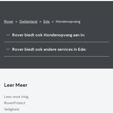
Rover
>
Gelderland
>
Ede
>
Hondenopvang
Rover biedt ook Hondenopvang aan in:
Wageningen
Rover biedt ook andere services in Ede:
Veenendaal
Hondenuitlaatservice in Ede
Renswoude
Kattenoppas in Ede
Renkum
Hondenopvang in Ede
Rhenen
Scherpenzeel
Leer Meer
Barneveld
Lees onze blog
Neder-Betuwe
RoverProtect
Overbetuwe
Veiligheid