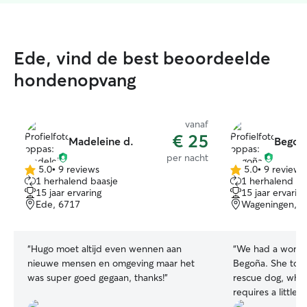
Ede, vind de best beoordeelde
hondenopvang
vanaf
€ 25
Madeleine d.
Begoñ
per nacht
5.0
•
9 reviews
5.0
•
9 reviews
5.0
5.0
1 herhalend baasje
1 herhalend ba
van
van
15 jaar ervaring
15 jaar ervaring
5
5
Ede, 6717
Wageningen, 6
sterren
sterren
“
Hugo moet altijd even wennen aan
“
We had a wonde
nieuwe mensen en omgeving maar het
Begoña. She took
was super goed gegaan, thanks!
”
rescue dog, who 
requires a little 
Communication w