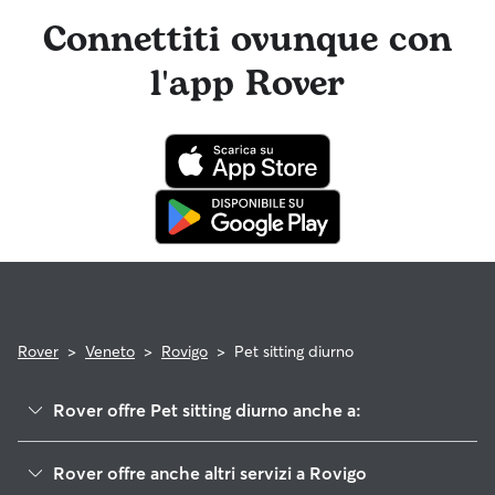
farlo nell'app Rover o dal web.
Connettiti ovunque con
l'app Rover
Rover
>
Veneto
>
Rovigo
>
Pet sitting diurno
Rover offre Pet sitting diurno anche a:
Ferrara
Rover offre anche altri servizi a Rovigo
Padova