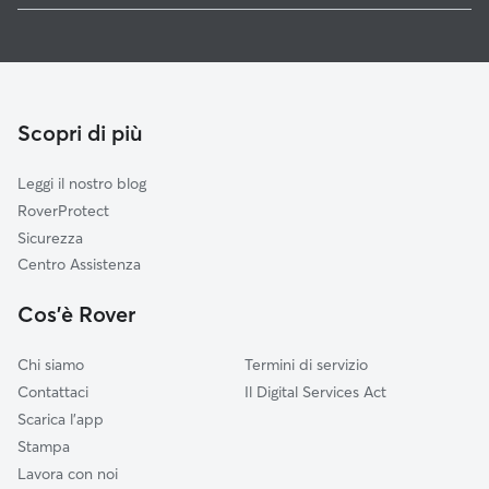
Dog Sitter a Rovigo
Vicenza
Dog sitter e cat sitter a Rovigo
Venezia
Pet Sitting a Domicilio a Rovigo
Bologna
Passeggiata Cani a Rovigo
Verona
Scopri di più
Cat Sitter a Rovigo
Mantova
Leggi il nostro blog
Treviso
RoverProtect
Ravenna
Sicurezza
Modena
Centro Assistenza
Reggio Nell'Emilia
Cos'è Rover
Forlì-Cesena
Chi siamo
Termini di servizio
Contattaci
Il Digital Services Act
Scarica l'app
Stampa
Lavora con noi