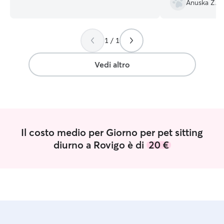
Anuska Z.
Actualmente no tengo empleo formal,
cani anche se sol
tengo suficiente tiempo para cuidar y
distraer a sus mascotas, estoy libre la
1 / 1
mayor parte de mi tiempo y me
encantan los animales Tengo un piso
libre, sin niños y muy seguro para ti
Vedi altro
mascota, aunque si prefieres también
puedo cuidarlo en su hogar o sacarlo a
pasear
Il costo medio per Giorno per pet sitting
diurno a Rovigo è di
20 €