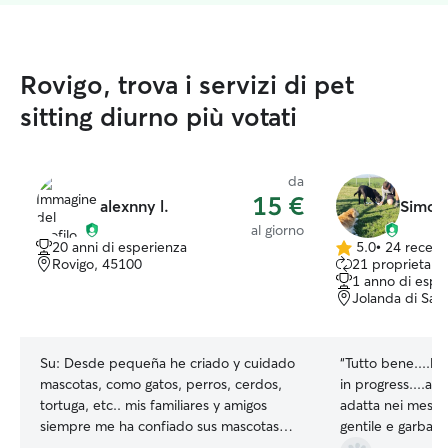
Rovigo, trova i servizi di pet
sitting diurno più votati
da
15 €
alexnny l.
Simone
al giorno
20 anni di esperienza
5.0
•
24 recens
5.0
Rovigo, 45100
21 proprietari a
su
1 anno di espe
5
Jolanda di Sav
stelle
Su:
Desde pequeña he criado y cuidado
“
Tutto bene....la pension
mascotas, como gatos, perros, cerdos,
in progress....al
tortuga, etc.. mis familiares y amigos
adatta nei mesi estivi.... Si
siempre me ha confiado sus mascotas
gentile e garbata però mi aspettavo un
para yo cuidarlas sin ningun problemas
feedback durante