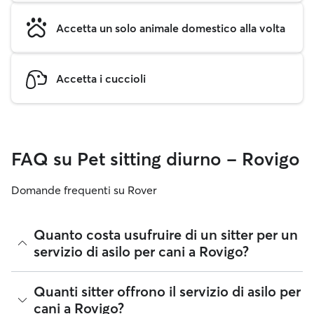
Accetta un solo animale domestico alla volta
Accetta i cuccioli
FAQ su Pet sitting diurno - Rovigo
Domande frequenti su Rover
Quanto costa usufruire di un sitter per un
servizio di asilo per cani a Rovigo?
Su Rover, i pet sitter sono liberi di stabilire le proprie tariffe.
Quanti sitter offrono il servizio di asilo per
Il costo intermedio per usufruire di un servizio di pet sitting
cani a Rovigo?
diurno per cani a Rovigo nel mese di agosto 2026 era di circa