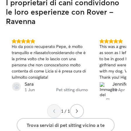
I proprietari di cani condividono
al carattere dell’
timido o ha bisog
le loro esperienze con Rover -
Curo gli animali
Ravenna
istruzioni del pro
routine abituale
cibo, acqua, pass
compagnia, sia a 
5.0
5.0
casa mia, se previ
Ho da poco recuperato Pepe, è molto
This was a great 
su
su
tranquillo e rilassato!considerando che è
as soon as I left
5
5
la prima volto che lo lascio con una
to be in good ha
stelle
stelle
persona che non conosce!sono molto
girlfriend were v
contenta di come Licia si è presa cura di
with my dog. Vin
lui!molto consigliata!
Thank you! High
Sara
Jennifer 
1 Jun
Pet sitting diurno
11 Apr
1 / 1
Trova servizi di pet sitting vicino a te