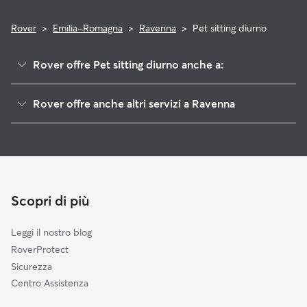
Rover
>
Emilia-Romagna
>
Ravenna
>
Pet sitting diurno
Rover offre Pet sitting diurno anche a:
Forlì-Cesena
Rover offre anche altri servizi a Ravenna
Rimini
Dog sitter e cat sitter a Ravenna
Ferrara
Dog Sitter a Ravenna
Bologna
Pet Sitting a Domicilio a Ravenna
Rovigo
Passeggiata Cani a Ravenna
Pesaro e Urbino
Scopri di più
Cat Sitter a Ravenna
Modena
Leggi il nostro blog
Firenze
RoverProtect
Prato
Sicurezza
Arezzo
Centro Assistenza
Padova