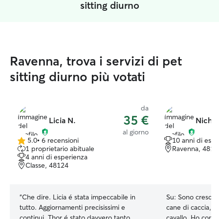
sitting diurno
Ravenna, trova i servizi di pet
sitting diurno più votati
da
35 €
Licia N.
Nichol
al giorno
5.0
•
6 recensioni
10 anni di esp
5.0
1 proprietario abituale
Ravenna, 4812
su
4 anni di esperienza
5
Classe, 48124
stelle
“
Che dire. Licia é stata impeccabile in
Su:
Sono cresciu
tutto. Aggiornamenti precisissimi e
cane di caccia, gat
continui, Thor é stato davvero tanto
cavallo. Ho condiviso un pezzo di vita