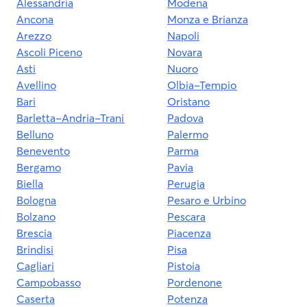
Alessandria
Modena
Ancona
Monza e Brianza
Arezzo
Napoli
Ascoli Piceno
Novara
Asti
Nuoro
Avellino
Olbia-Tempio
Bari
Oristano
Barletta-Andria-Trani
Padova
Belluno
Palermo
Benevento
Parma
Bergamo
Pavia
Biella
Perugia
Bologna
Pesaro e Urbino
Bolzano
Pescara
Brescia
Piacenza
Brindisi
Pisa
Cagliari
Pistoia
Campobasso
Pordenone
Caserta
Potenza