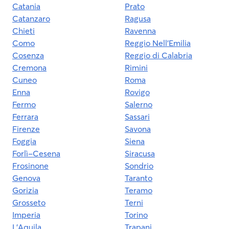
Catania
Prato
Catanzaro
Ragusa
Chieti
Ravenna
Como
Reggio Nell'Emilia
Cosenza
Reggio di Calabria
Cremona
Rimini
Cuneo
Roma
Enna
Rovigo
Fermo
Salerno
Ferrara
Sassari
Firenze
Savona
Foggia
Siena
Forlì-Cesena
Siracusa
Frosinone
Sondrio
Genova
Taranto
Gorizia
Teramo
Grosseto
Terni
Imperia
Torino
L'Aquila
Trapani