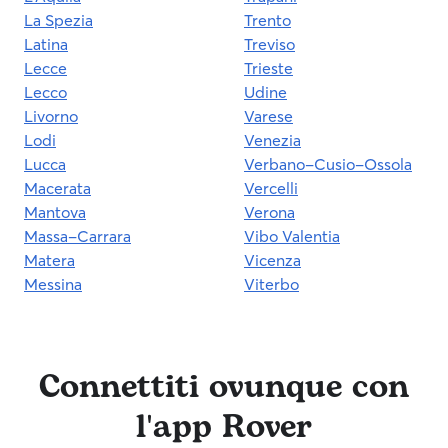
La Spezia
Trento
Latina
Treviso
Lecce
Trieste
Lecco
Udine
Livorno
Varese
Lodi
Venezia
Lucca
Verbano-Cusio-Ossola
Macerata
Vercelli
Mantova
Verona
Massa-Carrara
Vibo Valentia
Matera
Vicenza
Messina
Viterbo
Connettiti ovunque con
l'app Rover