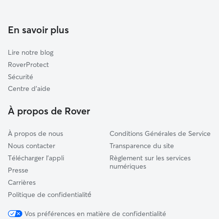
Garde à domicile à Villeneuve-D'Ascq
Tourcoing
Garderie pour chien à Villeneuve-D'Ascq
En savoir plus
Faches-Thumesnil
Promeneur de Chien à Villeneuve-d'Ascq
Armentières
Lire notre blog
Landas
RoverProtect
Annoeullin
Sécurité
Carvin
Centre d'aide
Orchies
À propos de Rover
À propos de nous
Conditions Générales de Service
Nous contacter
Transparence du site
Télécharger l'appli
Règlement sur les services
numériques
Presse
Carrières
Politique de confidentialité́
Vos préférences en matière de confidentialité