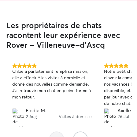
Les propriétaires de chats
racontent leur expérience avec
Rover - Villeneuve-d'Ascq
5.0 étoile(s)
5.0 étoile(s)
Chloé a parfaitement rempli sa mission,
Notre petit chat 
sur
sur
elle a effectué les visites à domicile et
d'avoir la compa
5
5
donné des nouvelles comme demandé.
nos vacances ! La
J'ai retrouvé mon chat en pleine forme à
disponible, et e
mon retour.
par jour avec qu
de notre chat. No
sereins. Merci e
Elodie M.
Axelle D.
recommandons !
2 Aug
Visites à domicile
26 Jul