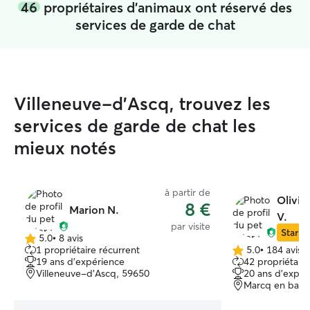
46
propriétaires d'animaux ont réservé des
services de garde de chat
Villeneuve-d'Ascq, trouvez les
services de garde de chat les
mieux notés
à partir de
Olivia
8 €
Marion N.
V.
par visite
Star Si
5.0
•
8 avis
5.0 étoile(s)
1 propriétaire récurrent
5.0
•
184 avis
5.0 étoile(s)
sur
19 ans d'expérience
42 propriétaire
sur
5
Villeneuve-d'Ascq, 59650
20 ans d'expér
5
Marcq en baro