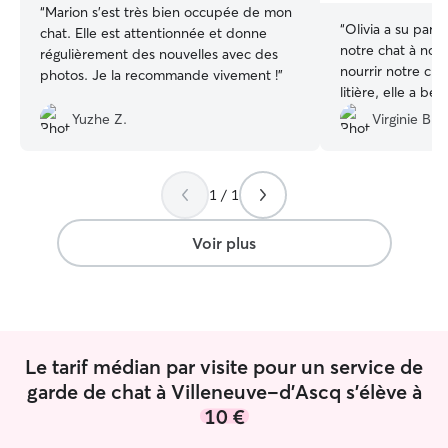
“
Marion s'est très bien occupée de mon
“
Olivia a su parf
chat. Elle est attentionnée et donne
notre chat à notr
régulièrement des nouvelles avec des
nourrir notre cha
photos. Je la recommande vivement !
”
litière, elle a be
s’en est occupé 
Yuzhe Z.
Virginie B.
petites vidéos de
été très appréci
été très fluide e
1 / 1
en confiance. Je
recommander Oliv
la solliciter ulté
Voir plus
Le tarif médian par visite pour un service de
garde de chat à Villeneuve-d'Ascq s'élève à
10 €