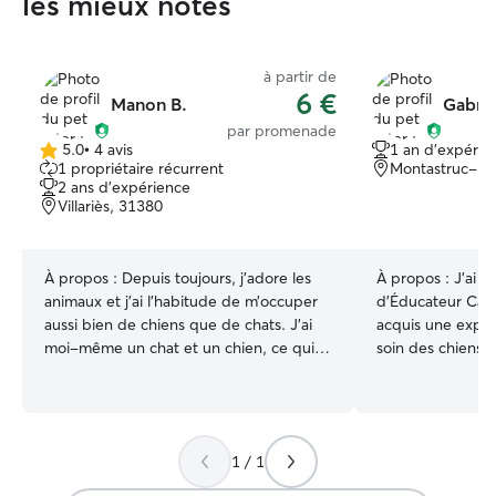
les mieux notés
à partir de
6 €
Manon B.
Gabrie
par promenade
5.0
•
4 avis
1 an d'expérie
5.0 étoile(s)
1 propriétaire récurrent
Montastruc-la-
sur
2 ans d'expérience
5
Villariès, 31380
À propos :
Depuis toujours, j’adore les
À propos :
J'ai u
animaux et j’ai l’habitude de m’occuper
d'Éducateur Canin
aussi bien de chiens que de chats. J’ai
acquis une expé
moi-même un chat et un chien, ce qui
soin des chiens, 
m’a permis de développer de bonnes
pour faire des c
habitudes au quotidien et une vraie
Actuellement en 
compréhension de leurs besoins. Je
donc beaucoup de
garde également régulièrement les
disponible toute la sem
1 / 1
chiens de mon entourage, avec des
m'occuper de ce 
profils très différents : du malinois au
cœur, nos amis les an