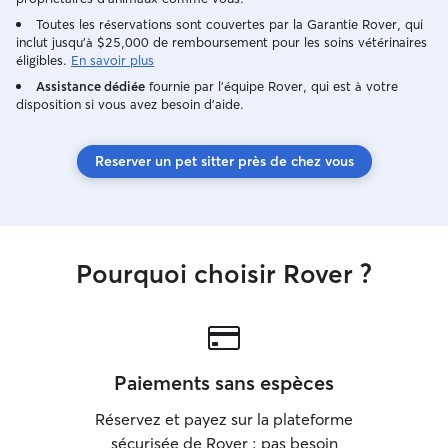
aux repas et à l’attention qu’un animal
Toutes les réservations sont couvertes par la Garantie Rover, qui
demande au quotidien. J’organise mon
inclut jusqu'à $25,000 de remboursement pour les soins vétérinaires
emploi du temps d'étudiante pour être
éligibles.
En savoir plus
disponible et présente afin d’assurer le
Assistance dédiée
fournie par l'équipe Rover, qui est à votre
bien-être, les sorties et les besoins de
disposition si vous avez besoin d'aide.
chaque compagnon confié. Je m’adapte
toujours aux habitudes et aux besoins de
chaque animal afin qu’il se sente en
Reserver un pet sitter près de chez vous
confiance et en sécurité. À mon
domicile, je veille à offrir un
environnement calme, propre et
rassurant, avec de l’attention, des
promenades, des jeux et des temps de
Pourquoi choisir Rover ?
repos adaptés à son rythme. Lors des
gardes chez les propriétaires, je
respecte les consignes données
concernant les repas, les sorties, les
habitudes et les éventuels soins à
Paiements sans espèces
apporter. Je prends le temps de créer
un lien avec l’animal et je peux envoyer
Réservez et payez sur la plateforme
des nouvelles et des photos pour
sécurisée de Rover : pas besoin
rassurer les propriétaires pendant leur