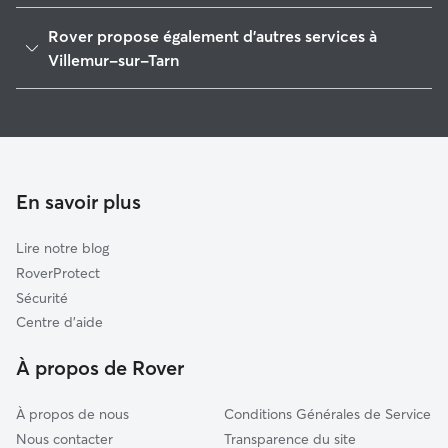
Pechbonnieu
Rover propose également d'autres services à
Fronton
Villemur-sur-Tarn
Castelnau-d'Estrétefonds
Garde de Chien à Villemur-sur-Tarn
Nohic
Pet Sitters à Villemur-Sur-Tarn
Castelginest
Garde à domicile à Villemur-Sur-Tarn
Villebrumier
Garderie pour chien à Villemur-Sur-Tarn
En savoir plus
Orgueil
Garde de chat à Villemur-Sur-Tarn
Blagnac
Lire notre blog
Mons
RoverProtect
Les Portes du Tarn
Sécurité
Toulouse
Centre d'aide
Verdun-sur-Garonne
À propos de Rover
À propos de nous
Conditions Générales de Service
Nous contacter
Transparence du site