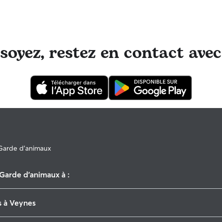
oyez, restez en contact avec
Garde d'animaux
Garde d'animaux à :
Matheysine-Trièves
s à Veynes
Le Diois