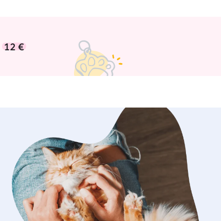
à
12 €