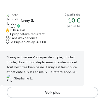
à partir de
10 €
fanny S.
par visite
5.0
•
6 avis
5.0 étoile(s)
1 propriétaire récurrent
sur
8 ans d'expérience
5
Le Puy-en-Velay, 43000
“
Fanny est venue s'occuper de chipie, un chat
timide, durant mon déplacement professionnel.
Tout s'est très bien passé. Fanny est très douce
et patiente aux les animaux. Je referai appel a
elle pour mes prochains déplacements. Je la
Stéphanie L.
recommande les yeux fermés
”
Voir plus