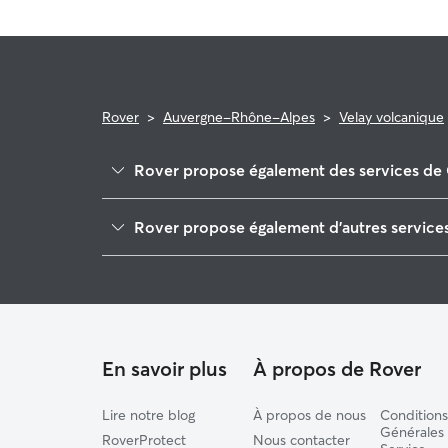
Rover
>
Auvergne-Rhône-Alpes
>
Velay volcanique
Rover propose également des services de 
Le Puy-en-Velay
Rover propose également d'autres services
Le Monastier-sur-Gazeille
Pet Sitters à Velay Volcanique
Lantriac
Garde à domicile à Velay Volcanique
Saint-Paulien
Garderie pour chien à Velay Volcanique
Laussonne
Saint-Pierre-Eynac
En savoir plus
À propos de Rover
Lire notre blog
À propos de nous
Conditions
Générales
RoverProtect
Nous contacter