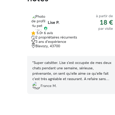
à partir de
18 €
Lise P.
par visite
5.0
•
6 avis
5.0 étoile(s)
2 propriétaires récurrents
sur
3 ans d'expérience
5
Blavozy, 43700
“
Super catsitter. Lise s'est occupée de mes deux
chats pendant une semaine, sérieuse,
prévenante, on sent qu'elle aime ce qu'elle fait
c'est très agréable et rassurant. A refaire sans
aucune hésitation et en toute confiance!
”
France M.