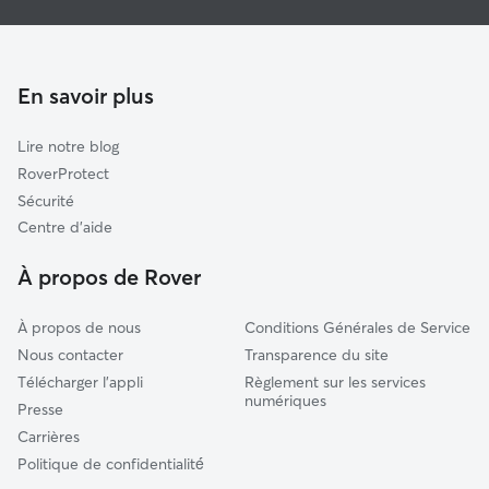
Pet Sitters à Vallet
Champtoceaux
Garde à domicile à Vallet
Saint-Macaire-en-Mauges
Garderie pour chien à Vallet
Saint-Sébastien-sur-Loire
En savoir plus
Garde de chat à Vallet
Carquefou
Lire notre blog
Vertou
RoverProtect
Saint-Mars-du-Désert
Sécurité
Nantes
Centre d'aide
Beaupréau
À propos de Rover
Ancenis
À propos de nous
Conditions Générales de Service
Nous contacter
Transparence du site
Télécharger l'appli
Règlement sur les services
numériques
Presse
Carrières
Politique de confidentialité́