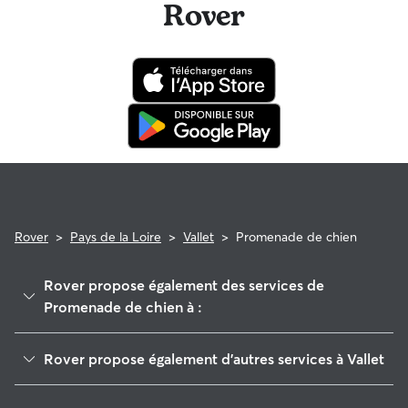
Rover
Rover
>
Pays de la Loire
>
Vallet
>
Promenade de chien
Rover propose également des services de
Promenade de chien à :
Le Puiset-Doré
Rover propose également d'autres services à Vallet
Le Fuilet
Garde de Chien à Vallet
Clisson