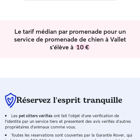
niveau d'eau, je continue la socialisation
(petit, moyen, grand,
actuellement ét
de STAPS. Je me
chaque instant 
Le tarif médian par promenade pour un
services et vous
accompagner vos p
service de promenade de chien à Vallet
m’adapte toujour
s'élève à
10 €
et du propriétai
quel est le rythm
habitudes aliment
que le chien aim
balles, soins par
bord d’eau, foot
compte les besoin
conditions alentou
Réservez l'esprit tranquille
trop chaud, privi
tardive ou dans 
Les
pet sitters vérifiés
ont fait l'objet d'une vérification de
soleil).
l'identité par un service tiers et présentent des avis vérifiés d'autres
propriétaires d'animaux comme vous.
Toutes les réservations sont couvertes par la Garantie Rover, qui