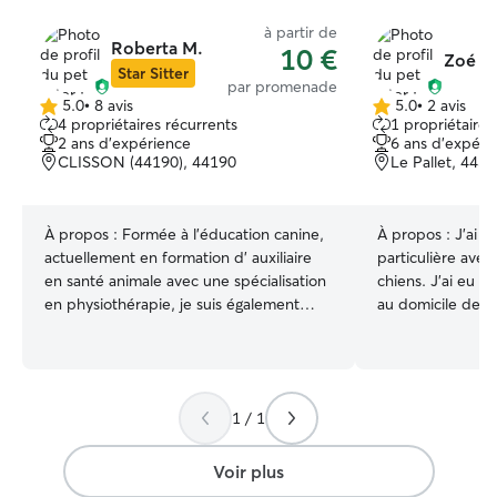
à partir de
Roberta M.
10 €
Zoé D
Star Sitter
par promenade
5.0
•
8 avis
5.0
•
2 avis
5.0 étoile(s)
5.0 étoile(s)
4 propriétaires récurrents
1 propriétaire 
sur
sur
2 ans d'expérience
6 ans d'expéri
5
5
CLISSON (44190), 44190
Le Pallet, 443
À propos :
Formée à l'éducation canine,
À propos :
J’ai t
actuellement en formation d' auxiliaire
particulière avec
en santé animale avec une spécialisation
chiens. J’ai eu l
en physiothérapie, je suis également
au domicile des c
bénévole au sein d'une SPA Mon emploi
mais également e
du temps actuel me permet de me
être à l’écoute d
rendre disponible tous les après-midi du
mon chien, Baile
mardi au samedi inclus à partir de 14H00
l’éducation dura
1 / 1
et début de soirée J'adapte les sorties
années, ce qui m
ou balades selon le profil de l'animal, je
comprendre le f
passe du temps avec lui pour les câlins
des chiens et les
Voir plus
et les moments de jeu, je regarde le
Je suis à l’aise 