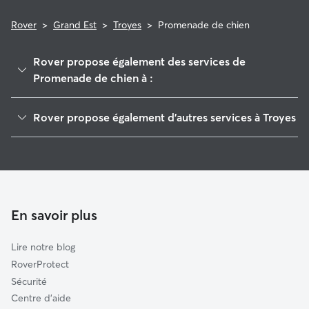
Rover
>
Grand Est
>
Troyes
>
Promenade de chien
Rover propose également des services de
Promenade de chien à :
Saint-André-les-Vergers
Rover propose également d'autres services à Troyes
Vendeuvre-sur-Barse
Garde de Chien à Troyes
Saint-Lyé
Pet Sitters à Troyes
Arcis-sur-Aube
Garde à domicile à Troyes
Creney-près-Troyes
Garderie pour chien à Troyes
Estissac
En savoir plus
Garde de chat à Troyes
Les Riceys
Lire notre blog
Bar-sur-Seine
RoverProtect
Aix-en-Othe
Sécurité
Brienon-sur-Armançon
Centre d'aide