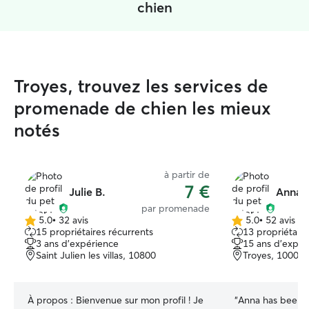
chien
Troyes, trouvez les services de
promenade de chien les mieux
notés
à partir de
7 €
Julie B.
Anna Z
par promenade
5.0
•
32 avis
5.0
•
52 avis
5.0 étoile(s)
5.0 étoile(s)
15 propriétaires récurrents
13 propriétaire
sur
sur
3 ans d'expérience
15 ans d'expér
5
5
Saint Julien les villas, 10800
Troyes, 10000
À propos :
Bienvenue sur mon profil ! Je
“
Anna has been an