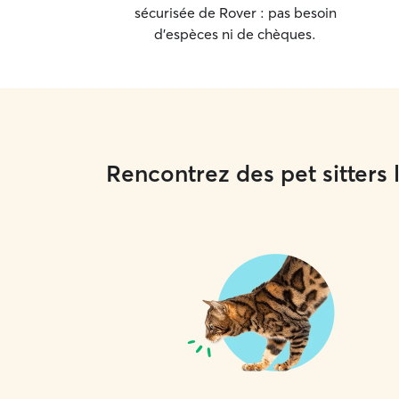
sécurisée de Rover : pas besoin
bien. Mon expérience de bénévole à la SPA m'a
appris à accueillir des animaux de tous profils, y
d'espèces ni de chèques.
compris les plus anxieux ou réactifs. Vaccinations
à jour et fiche d'informations complète
demandées à chaque réservation.
Rencontrez des pet sitters