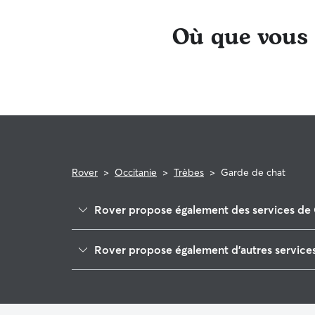
Où que vous s
Rover
>
Occitanie
>
Trèbes
>
Garde de chat
Rover propose également des services de 
Peyriac-Minervois
Rover propose également d'autres services
Carcassonne
Garde de Chien à Trèbes
Ferrals-les-Corbières
Pet Sitters à Trèbes
Villemoustaussou