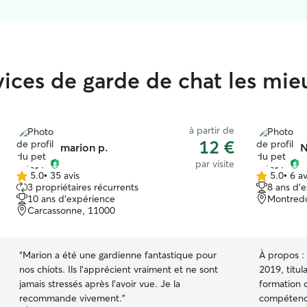
rvices de garde de chat les mie
à partir de
12 €
marion p.
N
par visite
5.0
•
35 avis
5.0
•
6 av
5.0 étoile(s)
5.0 étoile(s)
3 propriétaires récurrents
8 ans d'
sur
sur
10 ans d'expérience
Montred
5
5
Carcassonne, 11000
“
Marion a été une gardienne fantastique pour
À propos :
nos chiots. Ils l'apprécient vraiment et ne sont
2019, titul
jamais stressés après l'avoir vue. Je la
formation d
recommande vivement.
”
compétence