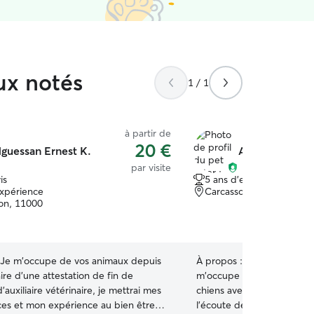
ux notés
1 / 1
à partir de
20 €
guessan Ernest K.
Anthony S.
par visite
is
5 ans d'expérience
expérience
Carcassonne, 11000
on, 11000
Je m'occupe de vos animaux depuis
À propos :
Passionné par l
aire d'une attestation de fin de
m'occupe principalement d
'auxiliaire vétérinaire, je mettrai mes
chiens avec soin et attenti
s et mon expérience au bien être
l'écoute de leurs besoins, j