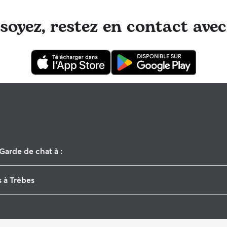
oyez, restez en contact avec
Garde de chat à :
Arzens
 à Trèbes
Limoux
Bizanet
Garderie pour chien à Trèbes
Sallèles-d'Aude
Promeneur de Chien à Trèbes