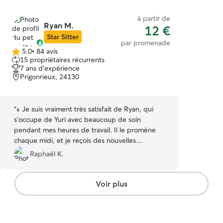
à partir de
Ryan M.
12 €
Star Sitter
par promenade
5.0
•
84 avis
5.0 étoile(s)
15 propriétaires récurrents
sur
7 ans d'expérience
5
Prigonrieux, 24130
“
« Je suis vraiment très satisfait de Ryan, qui
s’occupe de Yuri avec beaucoup de soin
pendant mes heures de travail. Il le promène
chaque midi, et je reçois des nouvelles
régulières. C’est un petsitter de confiance, je le
Raphaël K.
recommande vivement. »
”
Voir plus