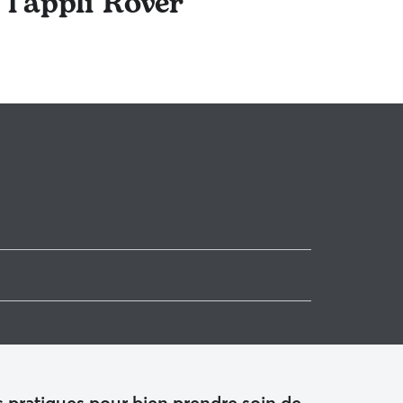
 l'appli Rover
geracois
ois
 pratiques pour bien prendre soin de