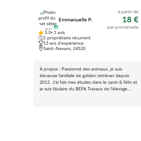
à partir de
18 €
Emmanuelle P.
par promenade
5.0
•
1 avis
5.0 étoile(s)
1 propriétaire récurrent
sur
13 ans d'expérience
5
Saint-Nexans, 24520
À propos :
Passionné des animaux, je suis
éleveuse familiale de golden retriever depuis
2012. J'ai fais mes études dans le canin & félin et
je suis titulaire du BEPA Travaux de l'élevage
Canin et Félin. J'ai également mon ACACED. Je
suis véhiculée avec une cage de transport XXL
en cas de transport en voiture pour promenade
en campagne, urgence vétérinaire etc. Je suis
disponible du matin au soir pour des visites à
domicile ainsi que des promenades. Je
m'occupe de chiots, chiens adulte, chiens âgés