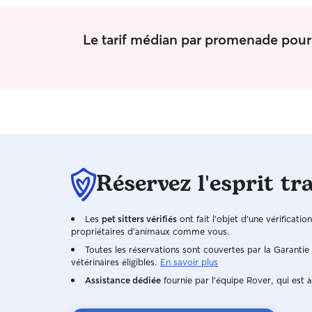
et chats. Je m'adapte à chacune de vos
demandes pour que vos chiens et chats se
sentent le mieux possible pendant vos absences
Le tarif médian par promenade pou
lors de mes visites à domicile.
Réservez l'esprit tr
Les
pet sitters vérifiés
ont fait l'objet d'une vérificatio
propriétaires d'animaux comme vous.
Toutes les réservations sont couvertes par la Garanti
vétérinaires éligibles.
En savoir plus
Assistance dédiée
fournie par l'équipe Rover, qui est à