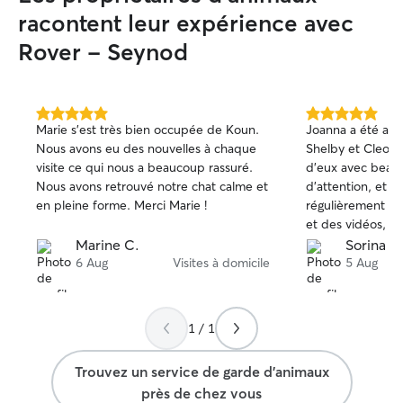
respecte leurs limites et je ne force
racontent leur expérience avec
jamais les interactions avec d'autres
Rover - Seynod
animaux. Mon objectif est qu'ils se
sentent en sécurité, en confiance et bien
entourés pendant l'absence de leurs
propriétaires. la garde d'animaux
5.0 étoile(s)
5.0 étoile(s)
exotiques ou intrinsèquement
Marie s'est très bien occupée de Koun.
Joanna a été ab
sur
sur
dangereux tels que les serpents ou les
Nous avons eu des nouvelles à chaque
Shelby et Cleo ! 
5
5
constricteurs venimeux, les primates, les
visite ce qui nous a beaucoup rassuré.
d’eux avec beau
loups ou les loups hybrides, les chats
Nous avons retrouvé notre chat calme et
d’attention, et 
sauvages, les alligators, les chevaux ou
en pleine forme. Merci Marie !
régulièrement de
d'autres animaux d'élevage, ou de tout
et des vidéos, c
animal ayant des antécédents d'attaques
rassurés pendant
Marine C.
Sorina S.
sur des animaux domestiques ou des
qu’elle aime sin
6 Aug
Visites à domicile
5 Aug
personnes n'est pas autorisée sur Rover.
nos chats étaient 
Actuellement, étant disponible en
même Cleo, qui e
semaine comme le week-end, je peux
réservée, s’est r
1 / 1
facilement intégrer les services de garde
des visites ❤️ Nou
d'animaux dans mon quotidien. Cela me
entièrement conf
Trouvez un service de garde d'animaux
permet de consacrer le temps
pas à faire appel
près de chez vous
nécessaire aux promenades, aux visites à
Merci encore Joa