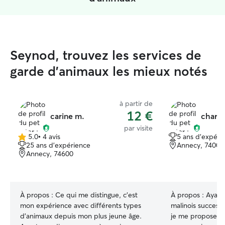
Seynod, trouvez les services de
garde d'animaux les mieux notés
à partir de
12 €
carine m.
charle
par visite
5.0
•
4 avis
5 ans d'expéri
5.0 étoile(s)
25 ans d'expérience
Annecy, 74000
sur
Annecy, 74600
5
À propos :
Ce qui me distingue, c'est
À propos :
Ayant
mon expérience avec différents types
malinois successi
d'animaux depuis mon plus jeune âge.
je me propose de