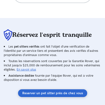
domicile, aux moments de jeu et aux
soins dont les animaux ont besoin. Je
suis généralement disponible du lundi au
dimanche. Cependant, je recommande
de me contacter au moins une semaine à
l'avance afin de vérifier mes
disponibilités, car certaines dates sont
Réservez l'esprit tranquille
déjà réservées en juin et juillet. De plus,
les lundis soirs et vendredis soirs ne sont
Les
pas disponibles jusqu'à la fin du mois de
pet sitters vérifiés
ont fait l'objet d'une vérification de
l'identité par un service tiers et présentent des avis vérifiés d'autres
juin. Je m'organise toujours de façon à
propriétaires d'animaux comme vous.
respecter les habitudes et les besoins de
Toutes les réservations sont couvertes par la Garantie Rover, qui
chaque animal afin de leur offrir une
inclut jusqu'à $25,000 de remboursement pour les soins vétérinaires
présence attentive et régulière À mon
éligibles.
En savoir plus
domicile, je vis dans un appartement en
Assistance dédiée
fournie par l'équipe Rover, qui est à votre
rez-de-chaussée avec un jardin. Les
disposition si vous avez besoin d'aide.
animaux ne sont jamais laissés sans
surveillance à l'extérieur. Les chiens
bénéficient de plusieurs promenades
Reserver un pet sitter près de chez vous
par jour, généralement trois sorties
quotidiennes, adaptées à leur âge, leur