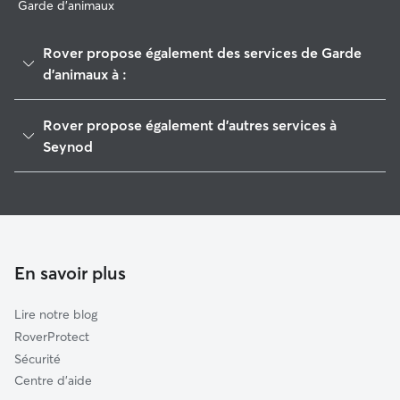
Garde d'animaux
Rover propose également des services de Garde
d'animaux à :
Annecy
Rover propose également d'autres services à
Annecy-le-Vieux
Seynod
Rumilly
Garde de Chien à Seynod
Faverges
Garde à domicile à Seynod
Vaulx
Garderie pour chien à Seynod
Doussard
Promeneur de Chien à Seynod
En savoir plus
Thusy
Garde de chat à Seynod
Aix-les-Bains
Lire notre blog
Faverges-Seythenex
RoverProtect
Chilly
Sécurité
Serrières-en-Chautagne
Centre d'aide