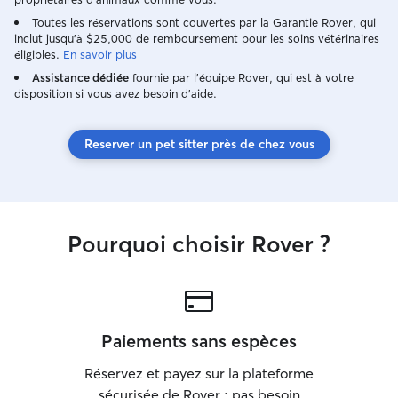
ends c'est pour ç
Toutes les réservations sont couvertes par la Garantie Rover, qui
garde de chiens 
inclut jusqu'à $25,000 de remboursement pour les soins vétérinaires
moments, car je 
éligibles.
En savoir plus
que ça peut être
Assistance dédiée
fournie par l'équipe Rover, qui est à votre
sortie. Si c'est 
disposition si vous avez besoin d'aide.
heure tous les jo
pour tenir compag
pas de problèmes d'h
Reserver un pet sitter près de chez vous
petit jardins où
pour se reposer a
longue balade do
promenade au moi
une sortie pour l
Pourquoi choisir Rover ?
heures sauf cas 
ou demande partic
auront libre acc
côtés. Je suivrai
donneras. Il faud
Paiements sans espèces
si ils doivent êtr
je n'ai que deux
Réservez et payez sur la plateforme
grosse gamelles.
sécurisée de Rover : pas besoin