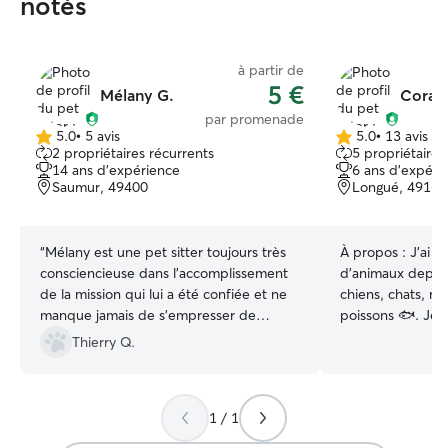
notés
à partir de
5 €
Mélany G.
Corali
par promenade
5.0
•
5 avis
5.0
•
13 avis
5.0 étoile(s)
5.0 étoile(s)
2 propriétaires récurrents
5 propriétaires
sur
sur
14 ans d'expérience
6 ans d'expéri
5
5
Saumur, 49400
Longué, 49160
“
Mélany est une pet sitter toujours très
À propos :
J'ai t
consciencieuse dans l'accomplissement
d'animaux depuis
de la mission qui lui a été confiée et ne
chiens, chats, r
manque jamais de s'empresser de
poissons 🐟. Je 
répondre aux besoins de l'animal qui lui
les promener, les 
Thierry Q.
a été confié. Elle est indéniablement une
litières. J'ai d'ai
personne de grande confiance dont la
deux adorables la
prestation ne peut que me conduire à
toujours un bon 
1 / 1
dire que je suis plus que pleinement
de mes proches. 
satisfait de l'aide précieuse qu'elle peut
pense qu'ils m'a