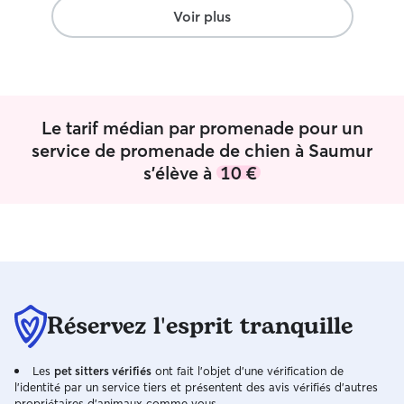
nous apporter à Oxbow et moi. Je
n'ai pas de dipl
Voir plus
recommande assurément et vivement
contre j'ai déjà
ses services. Thierry QUENTIN
d'éducation cani
(SAUMUR)
”
chiens de mon en
peu près tout, e
me contactiez je
Le tarif médian par promenade pour un
vos compagnons 
bonne journée.☀️ Je viens tout juste 
service de promenade de chien à Saumur
commencer cette 
s'élève à
10 €
le dire dans ma bi
entouré de chiens
présence me man
peux pas me perm
d'animaux chez mo
déjà deux lapines
que je pouvais p
de ces petit bou
Réservez l'esprit tranquille
ou visite. Ce qui
rassurer vous, parents. Je t
Les
pet sitters vérifiés
ont fait l'objet d'une vérification de
semaine, souvent
l'identité par un service tiers et présentent des avis vérifiés d'autres
horraires variabl
propriétaires d'animaux comme vous.