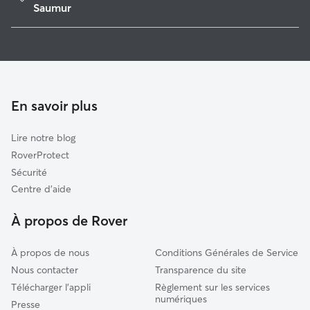
Longué-Jumelles
Saumur
Bourgueil
Garde de Chien à Saumur
La Chapelle-sur-Loire
Pet Sitters à Saumur
Huismes
Garde à domicile à Saumur
Montreuil-Bellay
Garderie pour chien à Saumur
En savoir plus
Restigné
Garde de chat à Saumur
Loudun
Lire notre blog
Vaudelnay
RoverProtect
Saint-Martin-de-la-Place
Sécurité
Le Puy-Notre-Dame
Centre d'aide
Vernantes
À propos de Rover
À propos de nous
Conditions Générales de Service
Nous contacter
Transparence du site
Télécharger l'appli
Règlement sur les services
numériques
Presse