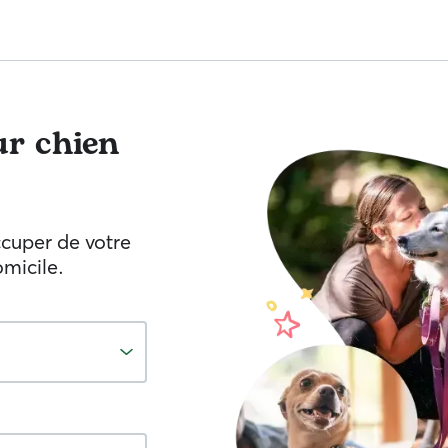
r chien
ccuper de votre
omicile.