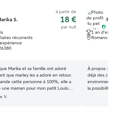
à partir de
18 €
arika S.
Perrine B.
par nuit
is
1 an d'expérience
taires récurrents
Romans-sur-Isère, 261
'expérience
 26380
ue Marika et sa famille ont adoré
À propos :
Passionnée par 
ant que marley les a adoré en retour.
déjà des chiens, des chats
nde cette personne à 100%, elle a
environnement calme et ad
 une maman pour mon petit Loulou.
la possibilité d’accueillir 
ute la douce attention et les heures
de l’espace nécessaire, a
e V.
es avec mon chien. Très bonne
et de beaucoup d’affection à
on reviendra en toute confiance.
”
à leur bien-être, leur confo
pendant toute la durée de le
pratique le pet sitting e
activité professionnelle. G
flexibilité dans mon emplo