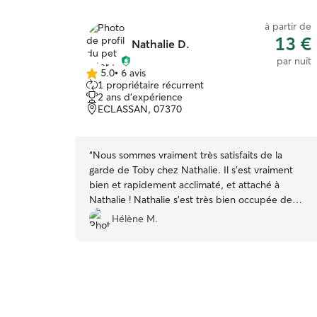
à partir de
13 €
Nathalie D.
par nuit
5.0
•
6 avis
5.0 étoile(s)
1 propriétaire récurrent
sur
2 ans d'expérience
5
ECLASSAN, 07370
“
Nous sommes vraiment très satisfaits de la
garde de Toby chez Nathalie. Il s'est vraiment
bien et rapidement acclimaté, et attaché à
Nathalie ! Nathalie s'est très bien occupée de
Toby, avec de belles ballades quotidiennes,
Hélène M.
plusieurs fois par jour, pour son plus grand
bonheur !! Merci encore pour les messages et les
photos qui nous ont vraiment fait plaisir et
rassurés! Nous recommandons Nathalie !
”