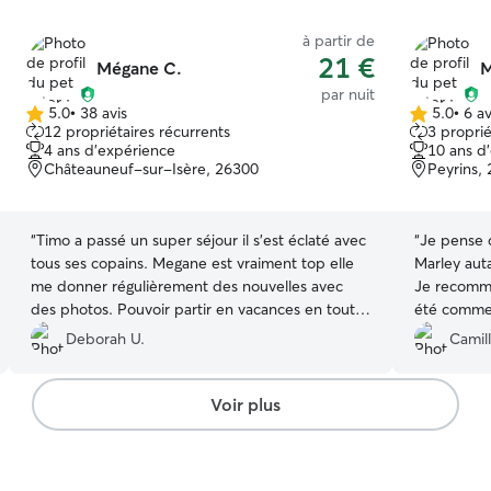
à partir de
21 €
Mégane C.
M
par nuit
5.0
•
38 avis
5.0
•
6 av
5.0 étoile(s)
5.0 étoile(s)
12 propriétaires récurrents
3 proprié
sur
sur
4 ans d'expérience
10 ans d
5
5
Châteauneuf-sur-Isère, 26300
Peyrins,
“
Timo a passé un super séjour il s’est éclaté avec
“
Je pense q
tous ses copains. Megane est vraiment top elle
Marley aut
me donner régulièrement des nouvelles avec
Je recomma
des photos. Pouvoir partir en vacances en toute
été comme
tranquillité quand votre chien est bien c’est
Merci de to
Deborah U.
Camill
génial. Merci encore à vous.
”
de jeux passé
rencontre 
Voir plus