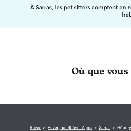
À Sarras, les pet sitters comptent e
hé
Où que vous s
Rover
>
Auvergne-Rhône-Alpes
>
Sarras
>
Héberg