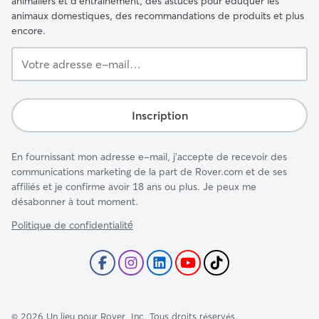
animaliers et d'entraînement, des astuces pour éduquer les
animaux domestiques, des recommandations de produits et plus
encore.
Votre
adresse
e-
mail…
Inscription
En fournissant mon adresse e-mail, j'accepte de recevoir des
communications marketing de la part de Rover.com et de ses
affiliés et je confirme avoir 18 ans ou plus. Je peux me
désabonner à tout moment.
Politique de confidentialité́
©
2026
Un lieu pour Rover, Inc. Tous droits réservés.