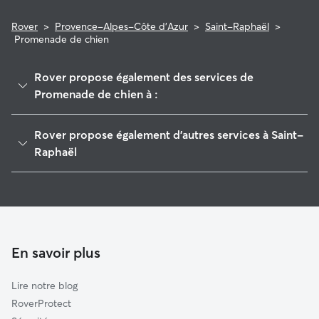
Rover
>
Provence-Alpes-Côte d'Azur
>
Saint-Raphaël
>
Promenade de chien
Rover propose également des services de
Promenade de chien à :
Fréjus
Rover propose également d'autres services à Saint-
Les Adrets-de-l'Estérel
Raphaël
Mandelieu-la-Napoule
Garde de Chien à Saint-Raphaël
Roquebrune-sur-Argens
Pet Sitters à Saint-Raphaël
Cannes
Garde à domicile à Saint-Raphaël
Sainte-Maxime
Garderie pour chien à Saint-Raphaël
En savoir plus
Le Cannet
Garde de chat à Saint-Raphaël
Saint-Cézaire-sur-Siagne
Lire notre blog
Vidauban
RoverProtect
Grasse